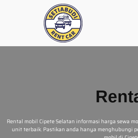
Skip
to
content
Renta
Rental mobil Cipete Selatan informasi harga sewa m
unit terbaik. Pastikan anda hanya menghubungi p
mobil di Cipet