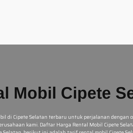
l Mobil Cipete S
obil di Cipete Selatan terbaru untuk perjalanan denga
erusahaan kami. Daftar Harga Rental Mobil Cipete Sela
e Selatan, berikut ini adalah tarif rental mobil Cipete S