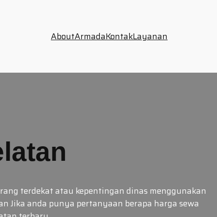
About
Armada
Kontak
Layanan
elatan
n orang terdekat atau kepentingan dinas menggunakan
tan Jika anda punya pertanyaan berapa harga sewa
elatan terbaru…