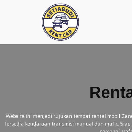
Skip
to
content
Renta
Website ini menjadi rujukan tempat rental mobil Gan
tersedia kendaraan transmisi manual dan matic. Siap
personal. Da