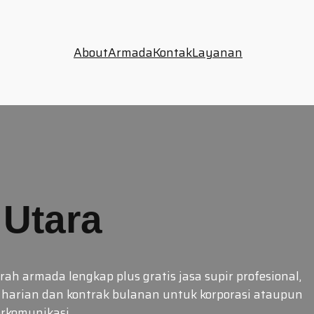
About
Armada
Kontak
Layanan
 Utara
h armada lengkap plus gratis jasa supir profesional,
a harian dan kontrak bulanan untuk korporasi ataupun
erkomunikasi…