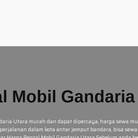
l Mobil Gandaria
daria Utara murah dan dapat dipercaya, harga sewa mura
 perjalanan dalam kota antar jemput bandara, bisa sew
ftar Harga Rental Mobil Gandaria Utara Sebelum anda b