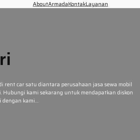
About
Armada
Kontak
Layanan
ri
di rent car satu diantara perusahaan jasa sewa mobil
nti. Hubungi kami sekarang untuk mendapatkan diskon
si dengan kami…