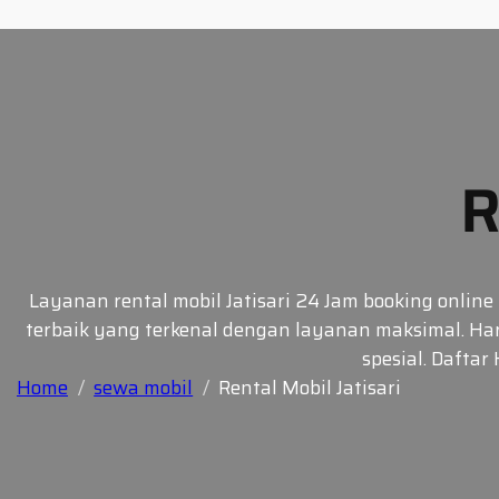
Skip
to
content
R
Layanan rental mobil Jatisari 24 Jam booking online
terbaik yang terkenal dengan layanan maksimal. Har
spesial. Dafta
Home
sewa mobil
Rental Mobil Jatisari