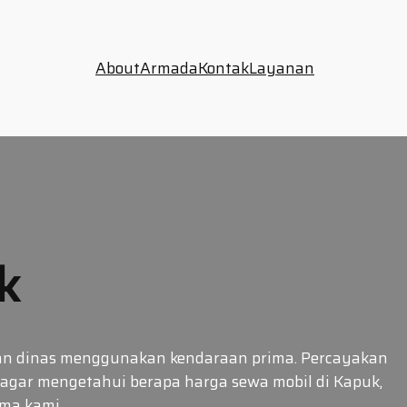
About
Armada
Kontak
Layanan
k
usan dinas menggunakan kendaraan prima. Percayakan
agar mengetahui berapa harga sewa mobil di Kapuk,
lama kami…