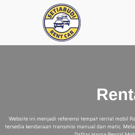
Skip
to
content
Rent
Website ini menjadi referensi tempat rental mobil
tersedia kendaraan transmisi manual dan matic. Melay
Daftar Harga Rental Mo