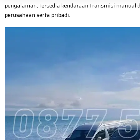
pengalaman, tersedia kendaraan transmisi manual da
perusahaan serta pribadi.