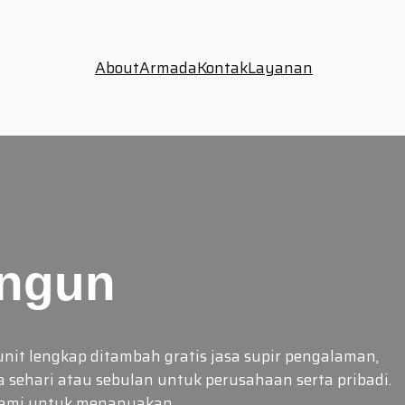
About
Armada
Kontak
Layanan
angun
nit lengkap ditambah gratis jasa supir pengalaman,
a sehari atau sebulan untuk perusahaan serta pribadi.
 kami untuk menanyakan…