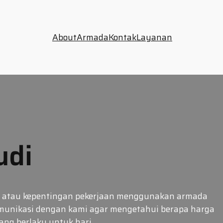
About
Armada
Kontak
Layanan
udi
rga atau kepentingan pekerjaan menggunakan armada
omunikasi dengan kami agar mengetahui berapa harga
 yang berlaku untuk hari…