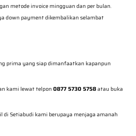
an metode invoice mingguan dan per bulan.
aya down payment dikembalikan selambat
ling prima yang siap dimanfaatkan kapanpun
an kami lewat telpon
0877 5730 5758
atau buka
obil di Setiabudi kami berupaya menjaga amanah