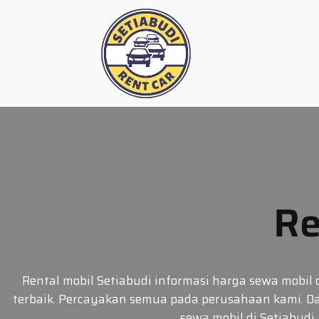
Skip
to
content
Re
Rental mobil Setiabudi informasi harga sewa mobi
terbaik. Percayakan semua pada perusahaan kami. D
sewa mobil di Setiabudi,