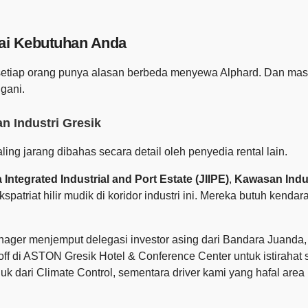
ai Kebutuhan Anda
k: setiap orang punya alasan berbeda menyewa Alphard. Dan m
gani.
n Industri Gresik
ing jarang dibahas secara detail oleh penyedia rental lain.
 Integrated Industrial and Port Estate (JIIPE)
,
Kawasan Indus
spatriat hilir mudik di koridor industri ini. Mereka butuh kend
Manager menjemput delegasi investor asing dari Bandara Juand
op off di ASTON Gresik Hotel & Conference Center untuk istiraha
 dari Climate Control, sementara driver kami yang hafal area i