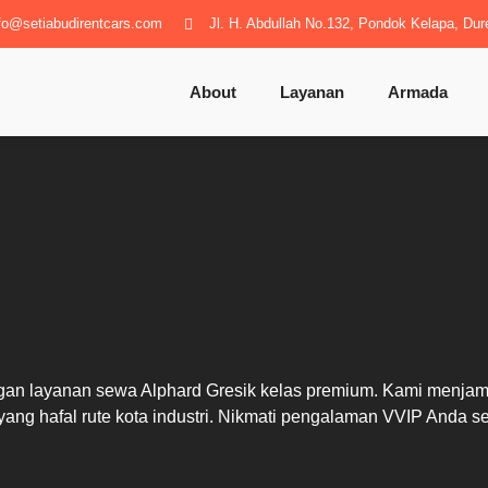
fo@setiabudirentcars.com
Jl. H. Abdullah No.132, Pondok Kelapa, Dur
About
Layanan
Armada
 layanan sewa Alphard Gresik kelas premium. Kami menjamin a
 yang hafal rute kota industri. Nikmati pengalaman VVIP Anda s