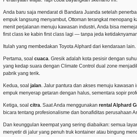
Anda baru saja mendarat di Bandara Juanda setelah penerban
empuk langsung menyambut, Ottoman terangkat menopang kaki
menit perjalanan menuju kawasan industri, Anda bisa memej
first class ke kabin first class lagi — tanpa jeda ketidaknyama
Itulah yang membedakan Toyota Alphard dari kendaraan lain.
Pertama, soal
cuaca
. Gresik adalah kota pesisir dengan su
yang kedap suara dengan Climate Control dual zone menjadik
pabrik yang terik.
Kedua, soal
jalan
. Jalur pantura dan akses menuju kawasan i
empuk menyerap getaran dengan halus, sementara sopir profesi
Ketiga, soal
citra
. Saat Anda menggunakan
rental Alphard G
bicara tentang profesionalisme dan bonafiditas perusahaan A
Dan keunggulan keempat yang sering diabaikan: semua lay
menyetir di jalur yang penuh truk kontainer atau bingung men