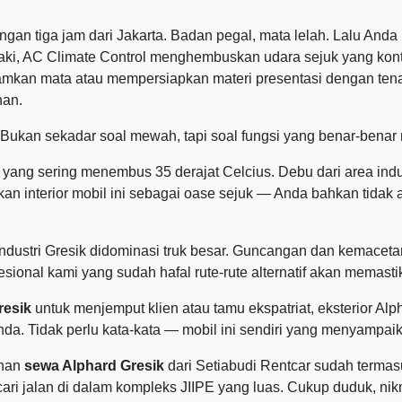
gan tiga jam dari Jakarta. Badan pegal, mata lelah. Lalu And
, AC Climate Control menghembuskan udara sejuk yang kontra
amkan mata atau mempersiapkan materi presentasi dengan tena
nan.
 Bukan sekadar soal mewah, tapi soal fungsi yang benar-benar
hu yang sering menembus 35 derajat Celcius. Debu dari area i
an interior mobil ini sebagai oase sejuk — Anda bahkan tidak
ndustri Gresik didominasi truk besar. Guncangan dan kemaceta
onal kami yang sudah hafal rute-rute alternatif akan memastika
resik
untuk menjemput klien atau tamu ekspatriat, eksterior Alp
nda. Tidak perlu kata-kata — mobil ini sendiri yang menyampai
anan
sewa Alphard Gresik
dari Setiabudi Rentcar sudah termas
cari jalan di dalam kompleks JIIPE yang luas. Cukup duduk, nik