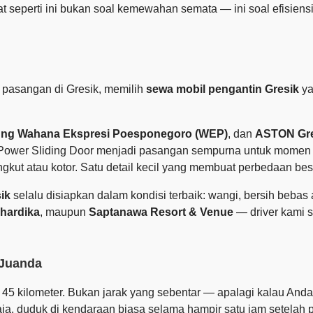
t seperti ini bukan soal kemewahan semata — ini soal efisiens
 pasangan di Gresik, memilih
sewa mobil pengantin Gresik
ya
ng Wahana Ekspresi Poesponegoro (WEP)
, dan
ASTON Gre
n Power Sliding Door menjadi pasangan sempurna untuk momen 
ngkut atau kotor. Satu detail kecil yang membuat perbedaan be
ik
selalu disiapkan dalam kondisi terbaik: wangi, bersih bebas 
hardika
, maupun
Saptanawa Resort & Venue
— driver kami s
 Juanda
r 45 kilometer. Bukan jarak yang sebentar — apalagi kalau And
aja, duduk di kendaraan biasa selama hampir satu jam setelah