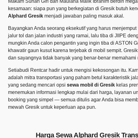
Makam Sunan Giri dan Maulana Malik Ibrahim berdiri megah
kesamaan: siapa pun yang berkegiatan di Gresik butuh ke
Alphard Gresik
menjadi jawaban paling masuk akal.
Bayangkan Anda seorang eksekutif yang harus menjemput 
jalur tol dan jalan industri yang ramai, lalu tiba di JIIPE
mungkin Anda calon pengantin yang ingin tiba di ASTON G
khawatir gaun kusut karena terjebak di mobil sempit. Gresi
dan sayangnya tidak banyak yang benar-benar memahami m
Setiabudi Rentcar hadir untuk mengisi kekosongan itu. Ka
adalah mitra transportasi yang paham betul karakteristik jal
yang sedang mencari opsi
sewa mobil di Gresik
kelas prem
menemukan informasi lengkap mulai dari harga, layanan un
booking yang simpel — semua ditulis agar Anda bisa mem
mewah Gresik untuk keperluan apa pun.
Harga Sewa Alphard Gresik Tran