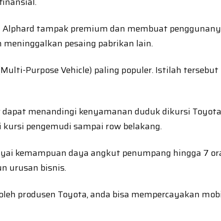
inansial.
Alphard tampak premium dan membuat penggunanya leb
h meninggalkan pesaing pabrikan lain.
ti-Purpose Vehicle) paling populer. Istilah tersebut
dapat menandingi kenyamanan duduk dikursi Toyota Al
i kursi pengemudi sampai row belakang.
ai kemampuan daya angkut penumpang hingga 7 orang.
n urusan bisnis.
ih oleh produsen Toyota, anda bisa mempercayakan mobi