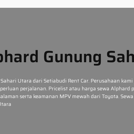
hard Gunung Sah
ahari Utara dari Setiabudi Rent Car. Perusahaan kami 
rluan perjalanan. Pricelist atau harga sewa Alphard 
galaman serta keamanan MPV mewah dari Toyota. Sew
Utara