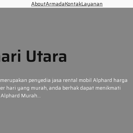
About
Armada
Kontak
Layanan
ari Utara
merupakan penyedia jasa rental mobil Alphard harga
per hari yang murah, anda berhak dapat menikmati
a Alphard Murah…