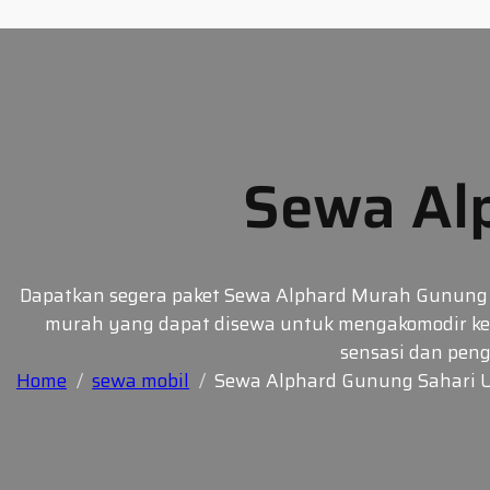
Skip
to
content
Sewa Alp
Dapatkan segera paket Sewa Alphard Murah Gunung S
murah yang dapat disewa untuk mengakomodir kepe
sensasi dan pen
Home
sewa mobil
Sewa Alphard Gunung Sahari 