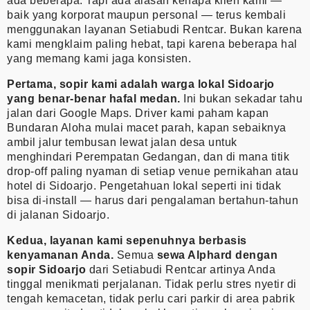
ada beberapa. Tapi ada alasan kenapa klien kami —
baik yang korporat maupun personal — terus kembali
menggunakan layanan Setiabudi Rentcar. Bukan karena
kami mengklaim paling hebat, tapi karena beberapa hal
yang memang kami jaga konsisten.
Pertama, sopir kami adalah warga lokal Sidoarjo
yang benar-benar hafal medan.
Ini bukan sekadar tahu
jalan dari Google Maps. Driver kami paham kapan
Bundaran Aloha mulai macet parah, kapan sebaiknya
ambil jalur tembusan lewat jalan desa untuk
menghindari Perempatan Gedangan, dan di mana titik
drop-off paling nyaman di setiap venue pernikahan atau
hotel di Sidoarjo. Pengetahuan lokal seperti ini tidak
bisa di-install — harus dari pengalaman bertahun-tahun
di jalanan Sidoarjo.
Kedua, layanan kami sepenuhnya berbasis
kenyamanan Anda.
Semua
sewa Alphard dengan
sopir Sidoarjo
dari Setiabudi Rentcar artinya Anda
tinggal menikmati perjalanan. Tidak perlu stres nyetir di
tengah kemacetan, tidak perlu cari parkir di area pabrik