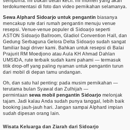
sempurna. Ini bukan detail kecil. Ini momen yang akan
terdokumentasi di foto dan video pernikahan selamanya.
Sewa Alphard Sidoarjo untuk pengantin
biasanya
mencakup rute dari rumah pengantin menuju venue
resepsi. Venue-venue populer di Sidoarjo seperti
ASTON Sidoarjo Ballroom, Gladiol Convention Hall, dan
Gedung Serbaguna Gelora Delta Sidoarjo sudah sangat
familiar bagi driver kami. Bahkan untuk resepsi di Balai
Prajurit RM Moedjono atau Aula KH Ahmad Dahlan
UMSIDA, rute terbaik sudah kami pahami — termasuk
titik drop-off yang paling nyaman untuk pengantin turun
dari mobil di depan tamu undangan.
Oh, dan satu hal penting: pada musim pernikahan —
terutama bulan Syawal dan Zulhijah —
permintaan
sewa mobil pengantin Sidoarjo
melonjak
tajam. Jadi kalau Anda sudah punya tanggal, lebih baik
booking jauh-jauh hari. Jangan sampai Alphard impian
sudah dipesan orang lain.
Wisata Keluarga dan Ziarah dari Sidoarjo