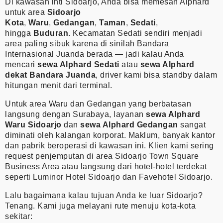
Di kawasan inti Sidoarjo, Anda bisa memesan Alphard
untuk area
Sidoarjo
Kota
,
Waru
,
Gedangan
,
Taman
,
Sedati
,
hingga
Buduran
. Kecamatan Sedati sendiri menjadi
area paling sibuk karena di sinilah Bandara
Internasional Juanda berada — jadi kalau Anda
mencari
sewa Alphard Sedati
atau
sewa Alphard
dekat Bandara Juanda
, driver kami bisa standby dalam
hitungan menit dari terminal.
Untuk area Waru dan Gedangan yang berbatasan
langsung dengan Surabaya, layanan
sewa Alphard
Waru Sidoarjo
dan
sewa Alphard Gedangan
sangat
diminati oleh kalangan korporat. Maklum, banyak kantor
dan pabrik beroperasi di kawasan ini. Klien kami sering
request penjemputan di area Sidoarjo Town Square
Business Area atau langsung dari hotel-hotel terdekat
seperti Luminor Hotel Sidoarjo dan Favehotel Sidoarjo.
Lalu bagaimana kalau tujuan Anda ke luar Sidoarjo?
Tenang. Kami juga melayani rute menuju kota-kota
sekitar: