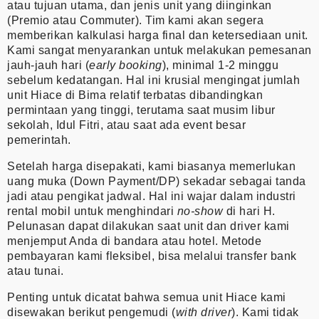
atau tujuan utama, dan jenis unit yang diinginkan
(Premio atau Commuter). Tim kami akan segera
memberikan kalkulasi harga final dan ketersediaan unit.
Kami sangat menyarankan untuk melakukan pemesanan
jauh-jauh hari (
early booking
), minimal 1-2 minggu
sebelum kedatangan. Hal ini krusial mengingat jumlah
unit Hiace di Bima relatif terbatas dibandingkan
permintaan yang tinggi, terutama saat musim libur
sekolah, Idul Fitri, atau saat ada event besar
pemerintah.
Setelah harga disepakati, kami biasanya memerlukan
uang muka (Down Payment/DP) sekadar sebagai tanda
jadi atau pengikat jadwal. Hal ini wajar dalam industri
rental mobil untuk menghindari
no-show
di hari H.
Pelunasan dapat dilakukan saat unit dan driver kami
menjemput Anda di bandara atau hotel. Metode
pembayaran kami fleksibel, bisa melalui transfer bank
atau tunai.
Penting untuk dicatat bahwa semua unit Hiace kami
disewakan berikut pengemudi (
with driver
). Kami tidak