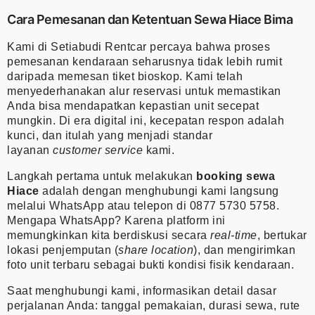
Cara Pemesanan dan Ketentuan Sewa Hiace Bima
Kami di Setiabudi Rentcar percaya bahwa proses
pemesanan kendaraan seharusnya tidak lebih rumit
daripada memesan tiket bioskop. Kami telah
menyederhanakan alur reservasi untuk memastikan
Anda bisa mendapatkan kepastian unit secepat
mungkin. Di era digital ini, kecepatan respon adalah
kunci, dan itulah yang menjadi standar
layanan
customer service
kami.
Langkah pertama untuk melakukan
booking sewa
Hiace
adalah dengan menghubungi kami langsung
melalui WhatsApp atau telepon di 0877 5730 5758.
Mengapa WhatsApp? Karena platform ini
memungkinkan kita berdiskusi secara
real-time
, bertukar
lokasi penjemputan (
share location
), dan mengirimkan
foto unit terbaru sebagai bukti kondisi fisik kendaraan.
Saat menghubungi kami, informasikan detail dasar
perjalanan Anda: tanggal pemakaian, durasi sewa, rute