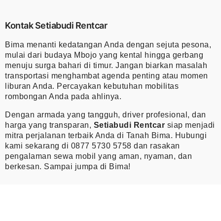
Kontak Setiabudi Rentcar
Bima menanti kedatangan Anda dengan sejuta pesona,
mulai dari budaya Mbojo yang kental hingga gerbang
menuju surga bahari di timur. Jangan biarkan masalah
transportasi menghambat agenda penting atau momen
liburan Anda. Percayakan kebutuhan mobilitas
rombongan Anda pada ahlinya.
Dengan armada yang tangguh, driver profesional, dan
harga yang transparan,
Setiabudi Rentcar
siap menjadi
mitra perjalanan terbaik Anda di Tanah Bima. Hubungi
kami sekarang di
0877 5730 5758
dan rasakan
pengalaman sewa mobil yang aman, nyaman, dan
berkesan. Sampai jumpa di Bima!