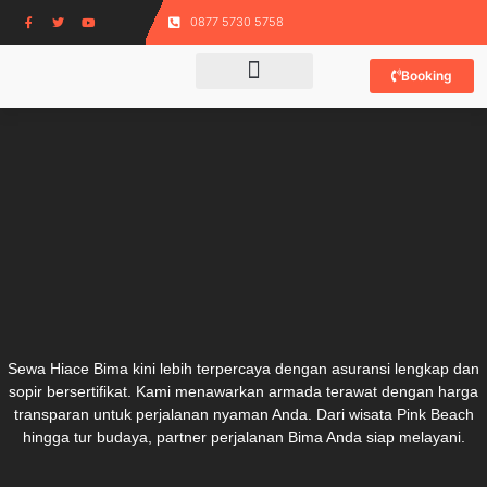
0877 5730 5758
Booking
Sewa Hiace Bima kini lebih terpercaya dengan asuransi lengkap dan
sopir bersertifikat. Kami menawarkan armada terawat dengan harga
transparan untuk perjalanan nyaman Anda. Dari wisata Pink Beach
hingga tur budaya, partner perjalanan Bima Anda siap melayani.