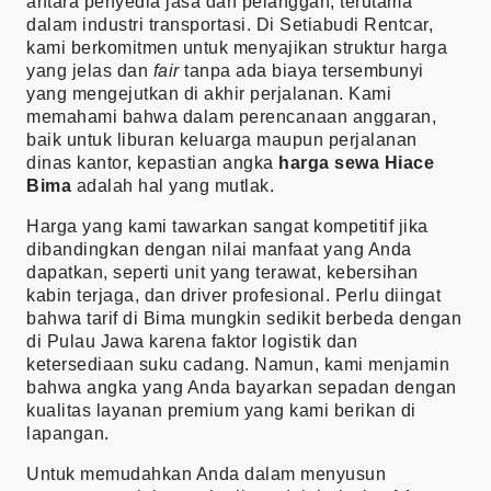
antara penyedia jasa dan pelanggan, terutama
dalam industri transportasi. Di Setiabudi Rentcar,
kami berkomitmen untuk menyajikan struktur harga
yang jelas dan
fair
tanpa ada biaya tersembunyi
yang mengejutkan di akhir perjalanan. Kami
memahami bahwa dalam perencanaan anggaran,
baik untuk liburan keluarga maupun perjalanan
dinas kantor, kepastian angka
harga sewa Hiace
Bima
adalah hal yang mutlak.
Harga yang kami tawarkan sangat kompetitif jika
dibandingkan dengan nilai manfaat yang Anda
dapatkan, seperti unit yang terawat, kebersihan
kabin terjaga, dan driver profesional. Perlu diingat
bahwa tarif di Bima mungkin sedikit berbeda dengan
di Pulau Jawa karena faktor logistik dan
ketersediaan suku cadang. Namun, kami menjamin
bahwa angka yang Anda bayarkan sepadan dengan
kualitas layanan premium yang kami berikan di
lapangan.
Untuk memudahkan Anda dalam menyusun