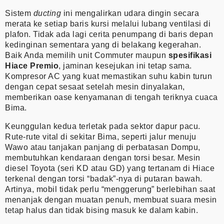
Sistem
ducting
ini mengalirkan udara dingin secara
merata ke setiap baris kursi melalui lubang ventilasi di
plafon. Tidak ada lagi cerita penumpang di baris depan
kedinginan sementara yang di belakang kegerahan.
Baik Anda memilih unit Commuter maupun
spesifikasi
Hiace Premio
, jaminan kesejukan ini tetap sama.
Kompresor AC yang kuat memastikan suhu kabin turun
dengan cepat sesaat setelah mesin dinyalakan,
memberikan oase kenyamanan di tengah teriknya cuaca
Bima.
Keunggulan kedua terletak pada sektor dapur pacu.
Rute-rute vital di sekitar Bima, seperti jalur menuju
Wawo atau tanjakan panjang di perbatasan Dompu,
membutuhkan kendaraan dengan torsi besar. Mesin
diesel Toyota (seri KD atau GD) yang tertanam di Hiace
terkenal dengan torsi “badak”-nya di putaran bawah.
Artinya, mobil tidak perlu “menggerung” berlebihan saat
menanjak dengan muatan penuh, membuat suara mesin
tetap halus dan tidak bising masuk ke dalam kabin.