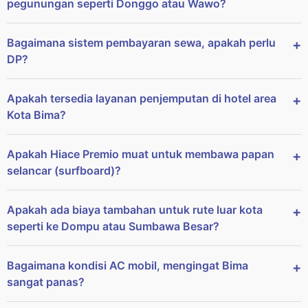
pegunungan seperti Donggo atau Wawo?
Bagaimana sistem pembayaran sewa, apakah perlu
DP?
Apakah tersedia layanan penjemputan di hotel area
Kota Bima?
Apakah Hiace Premio muat untuk membawa papan
selancar (surfboard)?
Apakah ada biaya tambahan untuk rute luar kota
seperti ke Dompu atau Sumbawa Besar?
Bagaimana kondisi AC mobil, mengingat Bima
sangat panas?