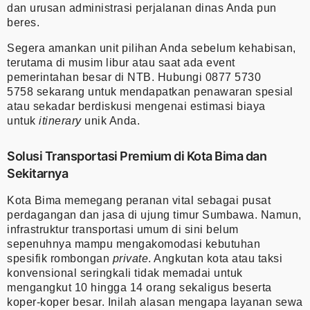
dan urusan administrasi perjalanan dinas Anda pun
beres.
Segera amankan unit pilihan Anda sebelum kehabisan,
terutama di musim libur atau saat ada event
pemerintahan besar di NTB. Hubungi 0877 5730
5758 sekarang untuk mendapatkan penawaran spesial
atau sekadar berdiskusi mengenai estimasi biaya
untuk
itinerary
unik Anda.
Solusi Transportasi Premium di Kota Bima dan
Sekitarnya
Kota Bima memegang peranan vital sebagai pusat
perdagangan dan jasa di ujung timur Sumbawa. Namun,
infrastruktur transportasi umum di sini belum
sepenuhnya mampu mengakomodasi kebutuhan
spesifik rombongan
private
. Angkutan kota atau taksi
konvensional seringkali tidak memadai untuk
mengangkut 10 hingga 14 orang sekaligus beserta
koper-koper besar. Inilah alasan mengapa layanan
sewa