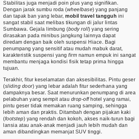
Stabilitas juga menjadi poin plus yang signifikan.
Dengan jarak sumbu roda (
wheelbase
) yang panjang
dan tapak ban yang lebar,
mobil travel tangguh
ini
sangat stabil saat melibas tikungan di jalur lintas
Sumbawa. Gejala limbung (
body roll
) yang sering
dirasakan pada minibus jangkung lainnya dapat
diredam dengan baik oleh suspensi Hiace. Bagi
penumpang yang sensitif atau mudah mabuk darat,
karakteristik suspensi yang
firm
namun empuk ini sangat
membantu menjaga kondisi fisik tetap prima hingga
tujuan.
Terakhir, fitur keselamatan dan aksesibilitas. Pintu geser
(
sliding door
) yang lebar adalah fitur sederhana yang
dampaknya besar. Saat menurunkan penumpang di area
pelabuhan yang sempit atau
drop-off
hotel yang ramai,
pintu geser tidak memakan ruang samping, sehingga
lebih aman dan praktis. Ditambah dengan pijakan kaki
(
footstep
) yang rendah dan kokoh, akses naik-turun bagi
lansia atau anak-anak menjadi jauh lebih mudah dan
aman dibandingkan memanjat SUV tinggi.