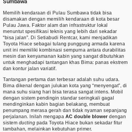
Sumbawa
Memilih kendaraan di Pulau Sumbawa tidak bisa
disamakan dengan memilih kendaraan di kota besar
Pulau Jawa. Faktor alam dan infrastruktur lokal
menuntut spesifikasi teknis yang lebih dari sekadar
“bisa jalan”. Di Setiabudi Rentcar, kami menjadikan
Toyota Hiace sebagai tulang punggung armada karena
unit ini memiliki kombinasi sempurna antara durabilitas
mesin dan kenyamanan kabin yang sangat dibutuhkan
untuk menghadapi tantangan khas Bima: panas ekstrem
dan kontur jalan variatif.
Tantangan pertama dan terbesar adalah suhu udara.
Bima dikenal dengan julukan kota yang “menyengat”, di
mana suhu siang hari bisa terasa sangat intens. Mobil
dengan sistem pendingin standar seringkali gagal
mendinginkan kabin bagian belakang, membuat
penumpang merasa gerah dan tidak nyaman sepanjang
perjalanan. Inilah mengapa
AC double blower
dengan
sistem
ducting
pada Toyota Hiace bukan sekadar fitur
tambahan, melainkan kebutuhan primer.