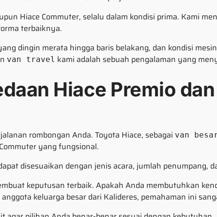
maupun Hiace Commuter, selalu dalam kondisi prima. Kami me
forma terbaiknya.
ang dingin merata hingga baris belakang, dan kondisi mesin
an
kami adalah sebuah pengalaman yang menye
van travel
bedaan Hiace Premio da
rjalanan rombongan Anda. Toyota Hiace, sebagai
van besa
 Commuter yang fungsional.
at disesuaikan dengan jenis acara, jumlah penumpang, d
uat keputusan terbaik. Apakah Anda membutuhkan kendar
nggota keluarga besar dari Kalideres, pemahaman ini sanga
it agar pilihan Anda benar-benar sesuai dengan kebutuhan.