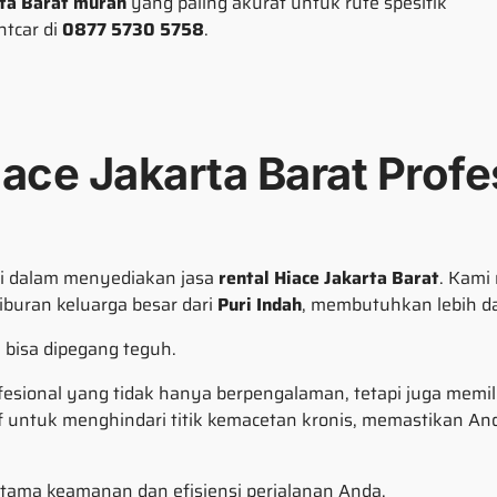
rta Barat murah
yang paling akurat untuk rute spesifik
ntcar di
0877 5730 5758
.
iace Jakarta Barat Profe
i dalam menyediakan jasa
rental Hiace Jakarta Barat
. Kami
iburan keluarga besar dari
Puri Indah
, membutuhkan lebih da
bisa dipegang teguh.
ofesional yang tidak hanya berpengalaman, tetapi juga memil
f untuk menghindari titik kemacetan kronis, memastikan And
utama keamanan dan efisiensi perjalanan Anda.