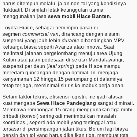
harus ditempuh melalui jalan non-tol yang kondisinya
fluktuatif. Di sinilah letak keunggulan utama
menggunakan jasa
sewa mobil Hiace Banten
.
Toyota Hiace, sebagai pemimpin pasar di
segmen
commercial van
, dirancang dengan sistem
suspensi yang jauh lebih
durable
dibandingkan MPV
keluarga biasa seperti Avanza atau Innova. Saat
melintasi jalanan bergelombang menuju area Ujung
Kulon atau jalan pedesaan di sekitar Mandalawangi,
suspensi per daun (
leaf spring
) pada Hiace mampu
meredam guncangan dengan optimal. Ini menjaga
kenyamanan 12 hingga 15 penumpang di dalamnya
tetap terjaga, meminimalisir risiko mabuk perjalanan.
Selain faktor teknis, efisiensi logistik menjadi alasan
kuat mengapa
Sewa Hiace Pandeglang
sangat diminati.
Membawa rombongan 15 orang menggunakan tiga mobil
pribadi (konvoi) seringkali menimbulkan masalah
koordinasi, seperti ada mobil yang tertinggal atau
tersasar di persimpangan jalan tikus. Belum lagi biaya
bensin dan tol yang harus dikalikan tiga, membuat total