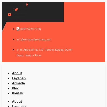
Facebook-f
Twitter
Youtube
Icomoon-
instagram
0877 5730 5758
info@setiabudirentcars.com
Jl. H. Abdullah No.132, Pondok Kelapa, Duren
Sawit, Jakarta Timur
About
Layanan
Armada
Blog
Kontak
About
Layanan