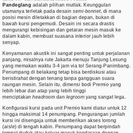
Pandeglang
adalah pilihan mutlak. Keunggulan
utamanya terletak pada desain
semi-bonnet
, di mana
posisi mesin diletakkan di bagian depan, bukan di
bawah kursi pengemudi. Desain ini secara drastis
mengurangi kebisingan dan getaran mesin masuk ke
dalam kabin, membuat suasana interior jauh lebih
senyap.
Kenyamanan akustik ini sangat penting untuk perjalanan
panjang, misalnya rute Jakarta menuju Tanjung Lesung
yang memakan waktu 3-4 jam via tol Serang-Panimbang.
Penumpang di belakang tetap bisa berdiskusi atau
beristirahat dengan tenang tanpa gangguan suara
raungan mesin. Selain itu, dimensi bodi Premio yang
lebih lebar dan atap yang lebih tinggi
menciptakan
headroom
dan
legroom
yang sangat lega.
Konfigurasi kursi pada unit Premio kami diatur untuk 12
hingga maksimal 14 penumpang. Pengurangan jumlah
kursi ini disengaja untuk memberikan akses lorong
(
aisle
) di tengah kabin. Penumpang dapat berpindah
tempat duduk atau keluar masuk kendaraan dengan