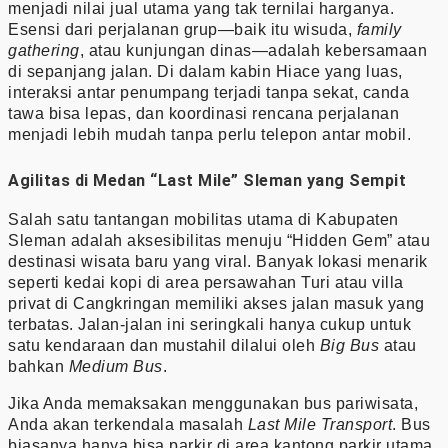
menjadi nilai jual utama yang tak ternilai harganya.
Esensi dari perjalanan grup—baik itu wisuda,
family
gathering
, atau kunjungan dinas—adalah kebersamaan
di sepanjang jalan. Di dalam kabin Hiace yang luas,
interaksi antar penumpang terjadi tanpa sekat, canda
tawa bisa lepas, dan koordinasi rencana perjalanan
menjadi lebih mudah tanpa perlu telepon antar mobil.
Agilitas di Medan “Last Mile” Sleman yang Sempit
Salah satu tantangan mobilitas utama di Kabupaten
Sleman adalah aksesibilitas menuju “Hidden Gem” atau
destinasi wisata baru yang viral. Banyak lokasi menarik
seperti kedai kopi di area persawahan Turi atau villa
privat di Cangkringan memiliki akses jalan masuk yang
terbatas. Jalan-jalan ini seringkali hanya cukup untuk
satu kendaraan dan mustahil dilalui oleh
Big Bus
atau
bahkan
Medium Bus
.
Jika Anda memaksakan menggunakan bus pariwisata,
Anda akan terkendala masalah
Last Mile Transport
. Bus
biasanya hanya bisa parkir di area kantong parkir utama