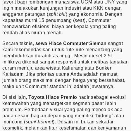
favorit bagi rombongan mahasiswa UGM atau UNY yang
ingin melakukan kunjungan industri atau KKN dengan
anggaran patungan (
split bill
) yang ekonomis. Dengan
kapasitas murni 15 penumpang (
seat
), Commuter
menawarkan efisiensi biaya per kepala yang paling
rendah alias murah meriah.
Secara teknis,
sewa Hiace Commuter Sleman
sangat
kami rekomendasikan untuk rute-rute menantang yang
membutuhkan durabilitas tinggi. Mesin diesel 2.5L
miliknya dikenal sangat responsif untuk melibas tanjakan
curam menuju area wisata Kaliurang atau Bunker
Kaliadem. Jika prioritas utama Anda adalah memuat
jumlah orang maksimal dengan harga yang bersahabat,
maka unit Commuter standar ini adalah jawaranya.
Di sisi lain,
Toyota Hiace Premio
hadir sebagai evolusi
kemewahan yang menargetkan segmen pasar lebih
premium. Perbedaan visual yang paling mencolok ada
pada desain bagian depan yang memiliki “hidung” atau
moncong (
semi-bonnet
). Desain ini bukan sekadar
kosmetik, melainkan fitur keselamatan dan kenyamanan