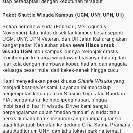
siap beradaptasi dengan kebutuhan tersebut.
Paket Shuttle Wisuda Kampus (UGM, UNY, UPN, UII)
Setiap periode wisuda (Februari, Mei, Agustus,
November), lalu lintas di sekitar kampus besar seperti
UGM, UNY, UPN Veteran, dan UII Jalan Kaliurang akan
sangat padat. Kebutuhan akan
sewa Hiace untuk
wisuda UGM
atau kampus lainnya melonjak drastis.
Rombongan keluarga wisudawan biasanya datang dari
luar kota dengan membawa koper, hadiah, dan anggota
keluarga besar mulai dari kakek-nenek hingga cucu.
Kami menyediakan paket khusus
Shuttle Wisuda
yang
menjadi
best-seller
kami. Layanan ini mencakup
penjemputan keluarga dari Stasiun Tugu atau Bandara
YIA, pengantaran ke hotel/penginapan, hingga
mobilisasi di hari H wisuda. Driver kami sangat
berpengalaman dalam “medan tempur” wisuda: tahu
persis di mana harus menurunkan penumpang lansia
agar tidak jauh berjalan ke gedung Grha Sabha Pramana
atau Auditorium UNY, dan tahu lokasi parkir alternatif