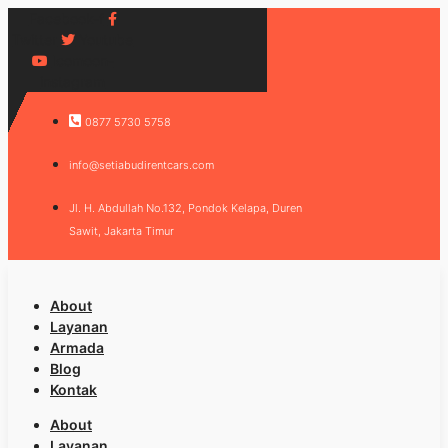
Facebook-f
Twitter
Youtube
Icomoon-
instagram
0877 5730 5758
info@setiabudirentcars.com
Jl. H. Abdullah No.132, Pondok Kelapa, Duren
Sawit, Jakarta Timur
About
Layanan
Armada
Blog
Kontak
About
Layanan