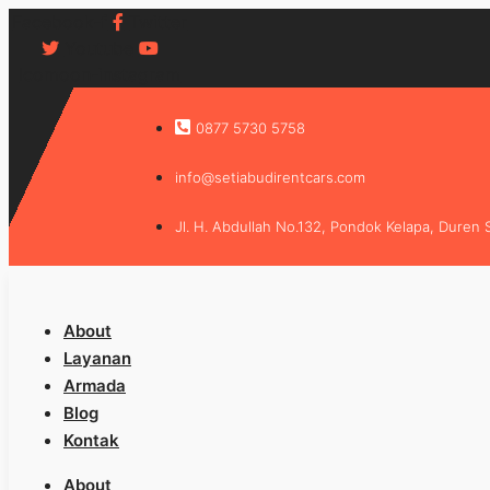
Facebook-f
Twitter
Youtube
Icomoon-instagram
0877 5730 5758
info@setiabudirentcars.com
Jl. H. Abdullah No.132, Pondok Kelapa, Duren 
About
Layanan
Armada
Blog
Kontak
About