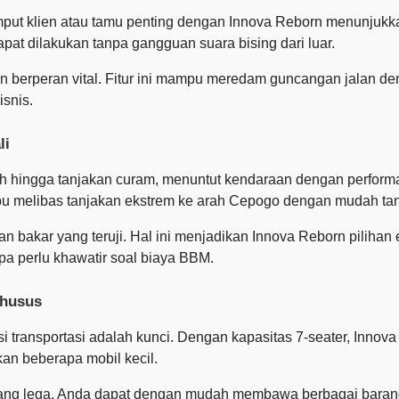
mput klien atau tamu penting dengan Innova Reborn menunjukk
at dilakukan tanpa gangguan suara bising dari luar.
rn berperan vital. Fitur ini mampu meredam guncangan jalan de
isnis.
li
ndah hingga tanjakan curam, menuntut kendaraan dengan perform
u melibas tanjakan ekstrem ke arah Cepogo dengan mudah tan
n bakar yang teruji. Hal ini menjadikan Innova Reborn pilihan 
a perlu khawatir soal biaya BBM.
Khusus
iensi transportasi adalah kunci. Dengan kapasitas 7-seater, 
an beberapa mobil kecil.
yang lega. Anda dapat dengan mudah membawa berbagai barang