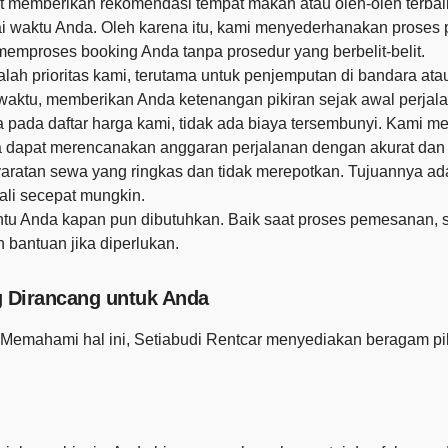
pat memberikan rekomendasi tempat makan atau oleh-oleh terba
 waktu Anda. Oleh karena itu, kami menyederhanakan proses
emproses booking Anda tanpa prosedur yang berbelit-belit.
alah prioritas kami, terutama untuk penjemputan di bandara a
t waktu, memberikan Anda ketenangan pikiran sejak awal perjal
ra pada daftar harga kami, tidak ada biaya tersembunyi. Kami 
a dapat merencanakan anggaran perjalanan dengan akurat dan
aratan sewa yang ringkas dan tidak merepotkan. Tujuannya a
ali secepat mungkin.
tu Anda kapan pun dibutuhkan. Baik saat proses pemesanan,
bantuan jika diperlukan.
g Dirancang untuk Anda
 Memahami hal ini, Setiabudi Rentcar menyediakan beragam pi