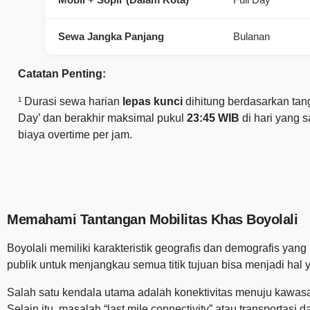
Sewa Jangka Panjang
Bulanan
Catatan Penting:
¹ Durasi sewa harian
lepas kunci
dihitung berdasarkan tan
Day’ dan berakhir maksimal pukul
23:45 WIB
di hari yang 
biaya overtime per jam.
Memahami Tantangan Mobilitas Khas Boyolali
Boyolali memiliki karakteristik geografis dan demografis yan
publik untuk menjangkau semua titik tujuan bisa menjadi hal y
Salah satu kendala utama adalah konektivitas menuju kawasa
Selain itu, masalah “last mile connectivity” atau transportas