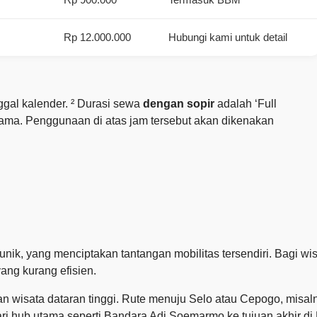
Rp 12.000.000
Hubungi kami untuk detail
ggal kalender. ² Durasi sewa
dengan sopir
adalah ‘Full
sama. Penggunaan di atas jam tersebut akan dikenakan
g unik, yang menciptakan tantangan mobilitas tersendiri. Bagi 
ang kurang efisien.
n wisata dataran tinggi. Rute menuju Selo atau Cepogo, misa
i dari hub utama seperti Bandara Adi Soemarmo ke tujuan akhir di