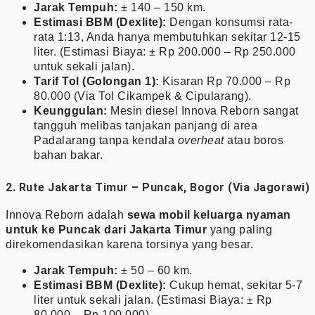
Jarak Tempuh:
± 140 – 150 km.
Estimasi BBM (Dexlite):
Dengan konsumsi rata-
rata 1:13, Anda hanya membutuhkan sekitar 12-15
liter. (Estimasi Biaya: ± Rp 200.000 – Rp 250.000
untuk sekali jalan).
Tarif Tol (Golongan 1):
Kisaran Rp 70.000 – Rp
80.000 (Via Tol Cikampek & Cipularang).
Keunggulan:
Mesin diesel Innova Reborn sangat
tangguh melibas tanjakan panjang di area
Padalarang tanpa kendala
overheat
atau boros
bahan bakar.
2. Rute Jakarta Timur – Puncak, Bogor (Via Jagorawi)
Innova Reborn adalah
sewa mobil keluarga nyaman
untuk ke Puncak dari Jakarta Timur
yang paling
direkomendasikan karena torsinya yang besar.
Jarak Tempuh:
± 50 – 60 km.
Estimasi BBM (Dexlite):
Cukup hemat, sekitar 5-7
liter untuk sekali jalan. (Estimasi Biaya: ± Rp
80.000 – Rp 100.000).