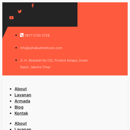
Facebook-f
Twitter
Youtube
Icomoon-
instagram
0877 5730 5758
info@setiabudirentcars.com
Jl. H. Abdullah No.132, Pondok Kelapa, Duren
Sawit, Jakarta Timur
About
Layanan
Armada
Blog
Kontak
About
Layanan