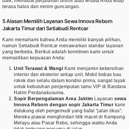
baik, membuat perjalanan bisnis atau wisata Anda tetap
terasa halus dan minim guncangan.
5 Alasan Memilih Layanan Sewa Innova Reborn
Jakarta Timur dari Setiabudi Rentcar
Kami memahami bahwa Anda memiliki banyak pilihan,
namun Setiabudi Rentcar menawarkan standar layanan
yang berbeda. Berikut adalah komitmen kami untuk
memastikan kepuasan Anda:
Unit Terawat & Wangi
Kami menjamin kebersihan
interior dan eksterior setiap unit. Mobil bebas bau
rokok dan selalu dalam kondisi prima, sangat layak
untuk kebutuhan penjemputan tamu VIP di Bandara
Halim Perdanakusuma.
Sopir Berpengalaman Area Jaktim
Layanan
sewa
Innova Reborn dengan sopir Jakarta Timur
kami
didukung oleh pengemudi yang hafal “jalan tikus”.
Mereka piawai menghindari titik macet di Kampung
Melayu atau Pasar Rebo, sehingga waktu Anda
tidak terbuang percuma di jalan.