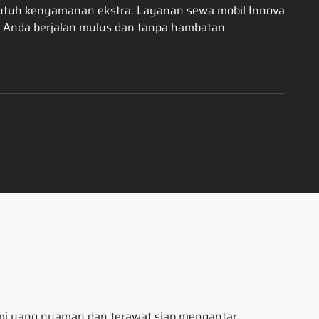
 butuh kenyamanan ekstra. Layanan sewa mobil Innova
a Anda berjalan mulus dan tanpa hambatan
ami yang nyaman dan terawat siap mengantar