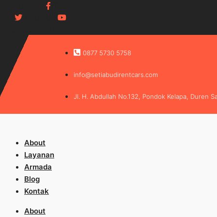
Facebook-f
Twitter
Youtube
Icomoon-instagram
0877 5730 5758
info@setiabudirentcars.com
Jl. H. Abdullah No.132, Pondok Kelapa, Duren Sa
About
Layanan
Armada
Blog
Kontak
About