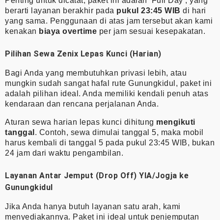
Penting untuk dicatat, paket ini adalah ‘Full Day’, yang
berarti layanan berakhir pada
pukul 23:45 WIB
di hari
yang sama. Penggunaan di atas jam tersebut akan kami
kenakan
biaya overtime
per jam sesuai kesepakatan.
Pilihan Sewa Zenix Lepas Kunci (Harian)
Bagi Anda yang membutuhkan privasi lebih, atau
mungkin sudah sangat hafal rute Gunungkidul, paket ini
adalah pilihan ideal. Anda memiliki kendali penuh atas
kendaraan dan rencana perjalanan Anda.
Aturan sewa harian lepas kunci dihitung
mengikuti
tanggal
. Contoh, sewa dimulai tanggal 5, maka mobil
harus kembali di tanggal 5 pada pukul 23:45 WIB, bukan
24 jam dari waktu pengambilan.
Layanan Antar Jemput (Drop Off) YIA/Jogja ke
Gunungkidul
Jika Anda hanya butuh layanan satu arah, kami
menyediakannya. Paket ini ideal untuk penjemputan