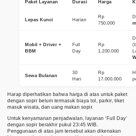
Paket Layanan
Durasi
Harga
K
Rp
D
Lepas Kunci
Harian
750.000
m
D
Mobil + Driver +
Full
Rp
(
BBM
Day
1.200.000
L
W
30
Rp
H
Sewa Bulanan
Hari
17.000.000
p
Harap diperhatikan bahwa harga di atas untuk paket
dengan sopir belum termasuk biaya tol, parkir, tiket
masuk wisata, dan uang makan sopir.
Untuk kenyamanan penjadwalan, layanan ‘Full Day’
dengan sopir berakhir pukul 23:45 WIB.
Penggunaan di atas jam tersebut akan dikenakan