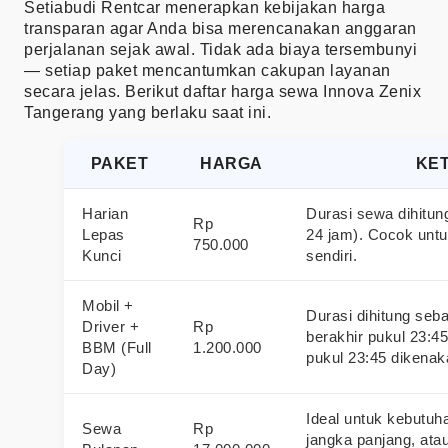
Setiabudi Rentcar menerapkan kebijakan harga
transparan agar Anda bisa merencanakan anggaran
perjalanan sejak awal. Tidak ada biaya tersembunyi
— setiap paket mencantumkan cakupan layanan
secara jelas. Berikut daftar harga sewa Innova Zenix
Tangerang yang berlaku saat ini.
PAKET
HARGA
KE
Harian
Durasi sewa dihitun
Rp
Lepas
24 jam). Cocok untu
750.000
Kunci
sendiri.
Mobil +
Durasi dihitung seb
Driver +
Rp
berakhir pukul 23:4
BBM (Full
1.200.000
pukul 23:45 dikenak
Day)
Ideal untuk kebutuha
Sewa
Rp
jangka panjang, ata