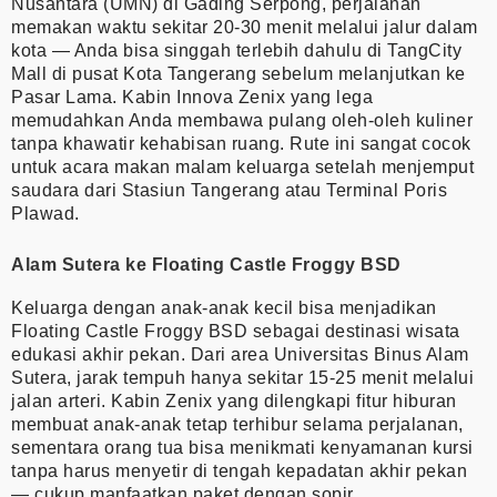
Nusantara (UMN) di Gading Serpong, perjalanan
memakan waktu sekitar 20-30 menit melalui jalur dalam
kota — Anda bisa singgah terlebih dahulu di TangCity
Mall di pusat Kota Tangerang sebelum melanjutkan ke
Pasar Lama. Kabin Innova Zenix yang lega
memudahkan Anda membawa pulang oleh-oleh kuliner
tanpa khawatir kehabisan ruang. Rute ini sangat cocok
untuk acara makan malam keluarga setelah menjemput
saudara dari Stasiun Tangerang atau Terminal Poris
Plawad.
Alam Sutera ke Floating Castle Froggy BSD
Keluarga dengan anak-anak kecil bisa menjadikan
Floating Castle Froggy BSD sebagai destinasi wisata
edukasi akhir pekan. Dari area Universitas Binus Alam
Sutera, jarak tempuh hanya sekitar 15-25 menit melalui
jalan arteri. Kabin Zenix yang dilengkapi fitur hiburan
membuat anak-anak tetap terhibur selama perjalanan,
sementara orang tua bisa menikmati kenyamanan kursi
tanpa harus menyetir di tengah kepadatan akhir pekan
— cukup manfaatkan paket dengan sopir.