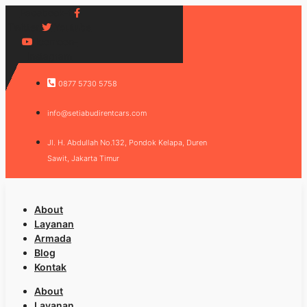
Facebook-f
Twitter
Youtube
Icomoon-
instagram
0877 5730 5758
info@setiabudirentcars.com
Jl. H. Abdullah No.132, Pondok Kelapa, Duren
Sawit, Jakarta Timur
About
Layanan
Armada
Blog
Kontak
About
Layanan