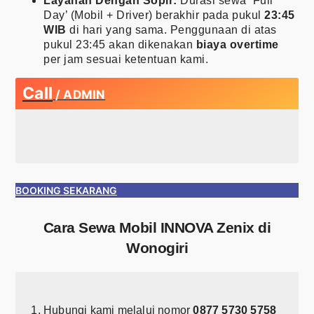
Layanan Dengan Sopir:
Durasi sewa ‘Full
Day’ (Mobil + Driver) berakhir pada pukul
23:45
WIB
di hari yang sama. Penggunaan di atas
pukul 23:45 akan dikenakan
biaya overtime
per jam sesuai ketentuan kami.
Call
/ ADMIN
BOOKING SEKARANG
Cara Sewa Mobil INNOVA Zenix di
Wonogiri
Hubungi kami melalui nomor
0877 5730 5758