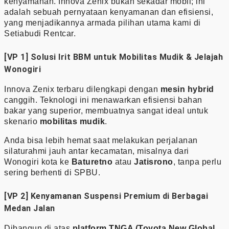
kenyamanan. Innova Zenix bukan sekadar mobil; ini
adalah sebuah pernyataan kenyamanan dan efisiensi,
yang menjadikannya armada pilihan utama kami di
Setiabudi Rentcar.
[VP 1] Solusi Irit BBM untuk Mobilitas Mudik & Jelajah
Wonogiri
Innova Zenix terbaru dilengkapi dengan
mesin hybrid
canggih. Teknologi ini menawarkan efisiensi bahan
bakar yang superior, membuatnya sangat ideal untuk
skenario
mobilitas mudik
.
Anda bisa lebih hemat saat melakukan perjalanan
silaturahmi jauh antar kecamatan, misalnya dari
Wonogiri kota ke
Baturetno
atau
Jatisrono
, tanpa perlu
sering berhenti di SPBU.
[VP 2] Kenyamanan Suspensi Premium di Berbagai
Medan Jalan
Dibangun di atas
platform TNGA (Toyota New Global