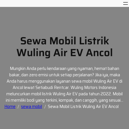
Skip
to
content
Sewa Mobil Listrik
Wuling Air EV Ancol
Mungkin Anda perlu kendaraan yang nyaman, hemat bahan
bakar, dan zero emisi untuk setiap perjalanan? Jika iya, maka
Anda harus menggunakan layanan sewa mobil Wuling Air EV di
Ancol lewat Setiabudi Rentcar. Wuling Motors Indonesia
meluncurkan mobil listrik Wuling Air EV pada tahun 2022. Mobil
ini memiliki bodi yang terkini, kompak, dan canggih, yang sesuai…
Home
sewa mobil
Sewa Mobil Listrik Wuling Air EV Ancol