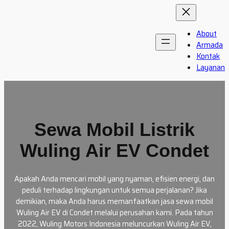
Skip
to
content
About
Armada
Kontak
Layanan
Sewa Mobil Listrik
Wuling Air EV Condet
Apakah Anda mencari mobil yang nyaman, efisien energi, dan
peduli terhadap lingkungan untuk semua perjalanan? Jika
demikian, maka Anda harus memanfaatkan jasa sewa mobil
Wuling Air EV di Condet melalui perusahan kami. Pada tahun
2022, Wuling Motors Indonesia meluncurkan Wuling Air EV,