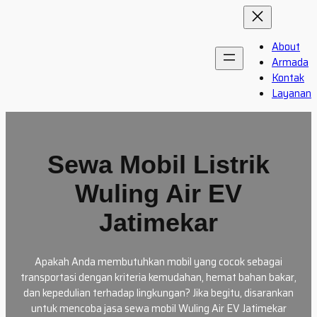
Skip
to
content
About
Armada
Kontak
Layanan
Sewa Mobil Listrik
Wuling Air EV
Jatimekar
Apakah Anda membutuhkan mobil yang cocok sebagai
transportasi dengan kriteria kemudahan, hemat bahan bakar,
dan kepedulian terhadap lingkungan? Jika begitu, disarankan
untuk mencoba jasa sewa mobil Wuling Air EV Jatimekar