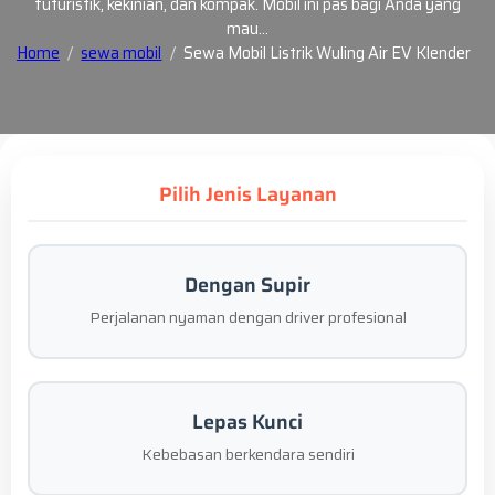
futuristik, kekinian, dan kompak. Mobil ini pas bagi Anda yang
mau…
Home
sewa mobil
Sewa Mobil Listrik Wuling Air EV Klender
Pilih Jenis Layanan
Dengan Supir
Perjalanan nyaman dengan driver profesional
Lepas Kunci
Kebebasan berkendara sendiri