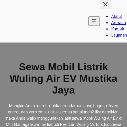
Skip
to
content
About
Armada
Kontak
Layanan
Sewa Mobil Listrik
Wuling Air EV Mustika
Jaya
Mungkin Anda membutuhkan kendaraan yang bagus, efisien
energi, dan zero emisi untuk semua perjalanan? Jika demikian,
maka Anda wajib menggunakan jasa sewa mobil Wuling Air EV di
Mustika Jaya lewat Setiabudi Rentcar. Wuling Motors Indonesia