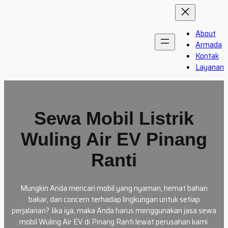
Skip
to
content
About
Armada
Kontak
Layanan
Sewa Mobil Listrik
Wuling Air EV Pinang
Ranti
Mungkin Anda mencari mobil yang nyaman, hemat bahan
bakar, dan concern terhadap lingkungan untuk setiap
perjalanan? Jika iya, maka Anda harus menggunakan jasa sewa
mobil Wuling Air EV di Pinang Ranti lewat perusahan kami.