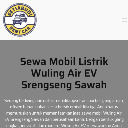
Skip
to
content
Sewa Mobil Listrik
Wuling Air EV
Srengseng Sawah
Sedang berkeinginan untuk memiliki opsi transportasi yang aman,
efisien bahan bakar, serta bersih emisi? Jika iya, Anda harus
memutuskan untuk memanfaatkan jasa sewa mobil Wuling Air
EV Srengseng Sawah dari perusahaan kami. Dengan bentuk yang
ringkas, inovatif, dan modern, Wuling Air EV menawarkan Anda