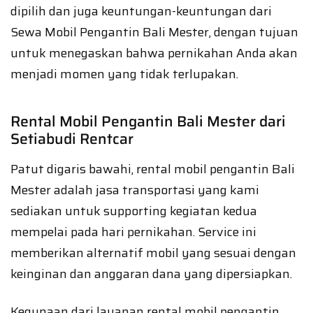
dipilih dan juga keuntungan-keuntungan dari
Sewa Mobil Pengantin Bali Mester, dengan tujuan
untuk menegaskan bahwa pernikahan Anda akan
menjadi momen yang tidak terlupakan.
Rental Mobil Pengantin Bali Mester dari
Setiabudi Rentcar
Patut digaris bawahi, rental mobil pengantin Bali
Mester adalah jasa transportasi yang kami
sediakan untuk supporting kegiatan kedua
mempelai pada hari pernikahan. Service ini
memberikan alternatif mobil yang sesuai dengan
keinginan dan anggaran dana yang dipersiapkan.
Kegunaan dari layanan rental mobil pengantin