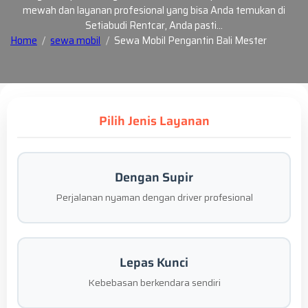
mewah dan layanan profesional yang bisa Anda temukan di
Setiabudi Rentcar, Anda pasti…
Home
sewa mobil
Sewa Mobil Pengantin Bali Mester
Pilih Jenis Layanan
Dengan Supir
Perjalanan nyaman dengan driver profesional
Lepas Kunci
Kebebasan berkendara sendiri