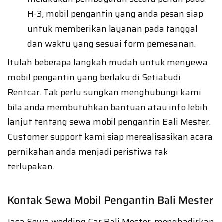
H-3, mobil pengantin yang anda pesan siap
untuk memberikan layanan pada tanggal
dan waktu yang sesuai form pemesanan.
Itulah beberapa langkah mudah untuk menyewa
mobil pengantin yang berlaku di Setiabudi
Rentcar. Tak perlu sungkan menghubungi kami
bila anda membutuhkan bantuan atau info lebih
lanjut tentang sewa mobil pengantin Bali Mester.
Customer support kami siap merealisasikan acara
pernikahan anda menjadi peristiwa tak
terlupakan.
Kontak Sewa Mobil Pengantin Bali Mester
Jasa Sewa wedding Car Bali Mester, menghadirkan