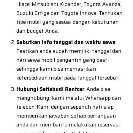
Hiace, Mitsubishi X-pander, Toyota Avanza,
Suzuki Ertiga dan Toyota Innova. Tentukan
tipe mobil yang sesuai dengan kebutuhan
dan budget Anda.
Sebutkan info tanggal dan waktu sewa
:
Pastikan anda sudah memiliki tanggal dan
hari sewa mobil pengantin yang pasti
sehingga kami bisa memastikan
ketersediaan mobil pada tanggal tersebut.
Hubungi Setiabudi Rentcar
: Anda bisa
menghubungi kami melalui Whatsapp dan
telepon. Kami dengan sepenuh hati siap
memberikan jawaban setiap pertanyaan
anda dan membantu melakukan reservasi