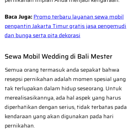
pernikahan impian Anda menjadi kenyataan.
Baca Juga:
Promo terbaru layanan sewa mobil
pengantin Jakarta Timur gratis jasa pengemudi
dan bunga serta pita dekorasi
Sewa Mobil Wedding di Bali Mester
Semua orang termasuk anda sepakat bahwa
resepsi pernikahan adalah momen spesial yang
tak terlupakan dalam hidup seseorang. Untuk
merealisasikannya, ada hal aspek yang harus
diperhatikan dengan serius, tidak terbatas pada
kendaraan yang akan digunakan pada hari
pernikahan.