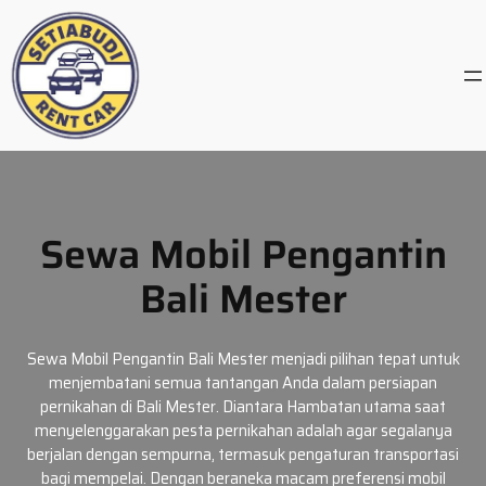
Skip
to
content
Sewa Mobil Pengantin
Bali Mester
Sewa Mobil Pengantin Bali Mester menjadi pilihan tepat untuk
menjembatani semua tantangan Anda dalam persiapan
pernikahan di Bali Mester. Diantara Hambatan utama saat
menyelenggarakan pesta pernikahan adalah agar segalanya
berjalan dengan sempurna, termasuk pengaturan transportasi
bagi mempelai. Dengan beraneka macam preferensi mobil