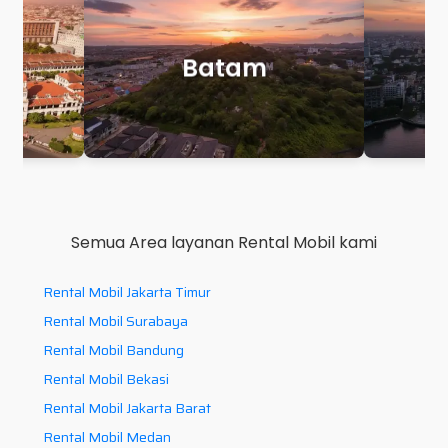
Makassar
P
Semua Area layanan Rental Mobil kami
Rental Mobil Jakarta Timur
Rental Mobil Surabaya
Rental Mobil Bandung
Rental Mobil Bekasi
Rental Mobil Jakarta Barat
Rental Mobil Medan