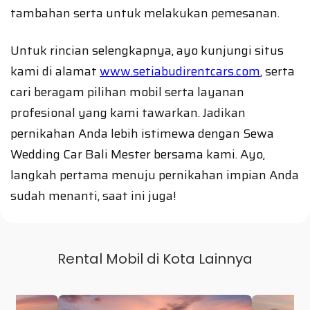
tambahan serta untuk melakukan pemesanan.
Untuk rincian selengkapnya, ayo kunjungi situs
kami di alamat
www.setiabudirentcars.com
, serta
cari beragam pilihan mobil serta layanan
profesional yang kami tawarkan. Jadikan
pernikahan Anda lebih istimewa dengan Sewa
Wedding Car Bali Mester bersama kami. Ayo,
langkah pertama menuju pernikahan impian Anda
sudah menanti, saat ini juga!
Rental Mobil di Kota Lainnya