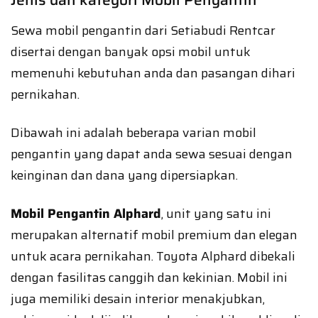
Sewa mobil pengantin dari Setiabudi Rentcar
disertai dengan banyak opsi mobil untuk
memenuhi kebutuhan anda dan pasangan dihari
pernikahan.
Dibawah ini adalah beberapa varian mobil
pengantin yang dapat anda sewa sesuai dengan
keinginan dan dana yang dipersiapkan.
Mobil Pengantin Alphard
, unit yang satu ini
merupakan alternatif mobil premium dan elegan
untuk acara pernikahan. Toyota Alphard dibekali
dengan fasilitas canggih dan kekinian. Mobil ini
juga memiliki desain interior menakjubkan,