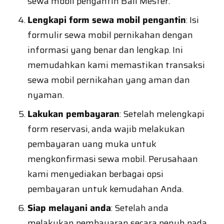
sewa mobil pengantin Bali Mester.
Lengkapi form sewa mobil pengantin
: Isi
formulir sewa mobil pernikahan dengan
informasi yang benar dan lengkap. Ini
memudahkan kami memastikan transaksi
sewa mobil pernikahan yang aman dan
nyaman.
Lakukan pembayaran
: Setelah melengkapi
form reservasi, anda wajib melakukan
pembayaran uang muka untuk
mengkonfirmasi sewa mobil. Perusahaan
kami menyediakan berbagai opsi
pembayaran untuk kemudahan Anda.
Siap melayani anda
: Setelah anda
melakukan pembayaran secara penuh pada