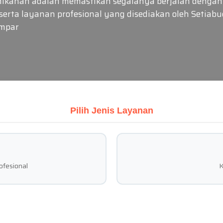
kahan adalah memastikan segalanya berjalan dengan 
serta layanan profesional yang disediakan oleh Setiab
Ampar
Pilih Jenis Layanan
ofesional
K