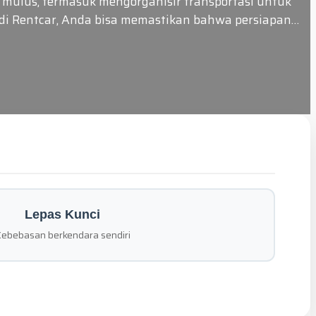
mulus, termasuk mengorganisir transportasi untuk
udi Rentcar, Anda bisa memastikan bahwa persiapan…
Lepas Kunci
ebebasan berkendara sendiri