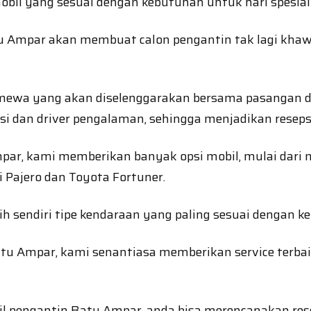
obil yang sesuai dengan kebutuhan untuk hari spesial 
u Ampar akan membuat calon pengantin tak lagi khaw
mewa yang akan diselenggarakan bersama pasangan da
si dan driver pengalaman, sehingga menjadikan reseps
par, kami memberikan banyak opsi mobil, mulai dari 
 Pajero dan Toyota Fortuner.
 sendiri tipe kendaraan yang paling sesuai dengan ke
atu Ampar, kami senantiasa memberikan service terbai
l pengantin Batu Ampar, anda bisa merencanakan rese