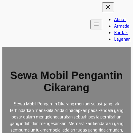
Skip
to
content
About
Armada
Kontak
Layanan
Sewa Mobil Pengantin
Cikarang
Sewa Mobil Pengantin Cikarang menjadi solusi yang tak
terhindarkan manakala Anda dihadapkan pada kendala yang
besar dalam menyelenggarakan sebuah pesta pernikahan
yang indah dan mengesankan. Memastikan kendaraan yang
sempurna untuk mempelai adalah tugas yang tidak mudah,