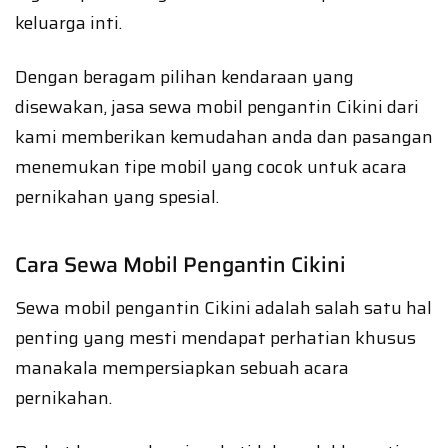
keluarga inti.
Dengan beragam pilihan kendaraan yang
disewakan, jasa sewa mobil pengantin Cikini dari
kami memberikan kemudahan anda dan pasangan
menemukan tipe mobil yang cocok untuk acara
pernikahan yang spesial.
Cara Sewa Mobil Pengantin Cikini
Sewa mobil pengantin Cikini adalah salah satu hal
penting yang mesti mendapat perhatian khusus
manakala mempersiapkan sebuah acara
pernikahan.