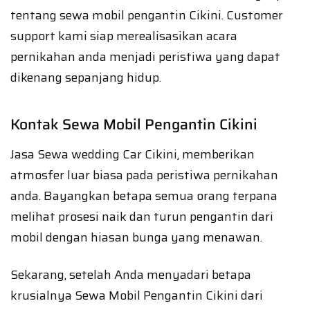
tentang sewa mobil pengantin Cikini. Customer
support kami siap merealisasikan acara
pernikahan anda menjadi peristiwa yang dapat
dikenang sepanjang hidup.
Kontak Sewa Mobil Pengantin Cikini
Jasa Sewa wedding Car Cikini, memberikan
atmosfer luar biasa pada peristiwa pernikahan
anda. Bayangkan betapa semua orang terpana
melihat prosesi naik dan turun pengantin dari
mobil dengan hiasan bunga yang menawan.
Sekarang, setelah Anda menyadari betapa
krusialnya Sewa Mobil Pengantin Cikini dari