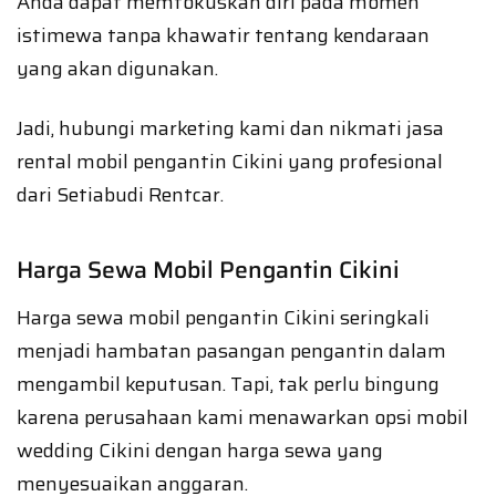
Anda dapat memfokuskan diri pada momen
istimewa tanpa khawatir tentang kendaraan
yang akan digunakan.
Jadi, hubungi marketing kami dan nikmati jasa
rental mobil pengantin Cikini yang profesional
dari Setiabudi Rentcar.
Harga Sewa Mobil Pengantin Cikini
Harga sewa mobil pengantin Cikini seringkali
menjadi hambatan pasangan pengantin dalam
mengambil keputusan. Tapi, tak perlu bingung
karena perusahaan kami menawarkan opsi mobil
wedding Cikini dengan harga sewa yang
menyesuaikan anggaran.