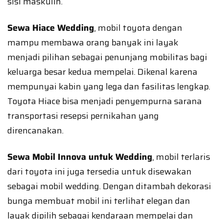
sisi maskulin.
Sewa Hiace Wedding
, mobil toyota dengan
mampu membawa orang banyak ini layak
menjadi pilihan sebagai penunjang mobilitas bagi
keluarga besar kedua mempelai. Dikenal karena
mempunyai kabin yang lega dan fasilitas lengkap.
Toyota Hiace bisa menjadi penyempurna sarana
transportasi resepsi pernikahan yang
direncanakan.
Sewa Mobil Innova untuk Wedding
, mobil terlaris
dari toyota ini juga tersedia untuk disewakan
sebagai mobil wedding. Dengan ditambah dekorasi
bunga membuat mobil ini terlihat elegan dan
layak dipilih sebagai kendaraan mempelai dan