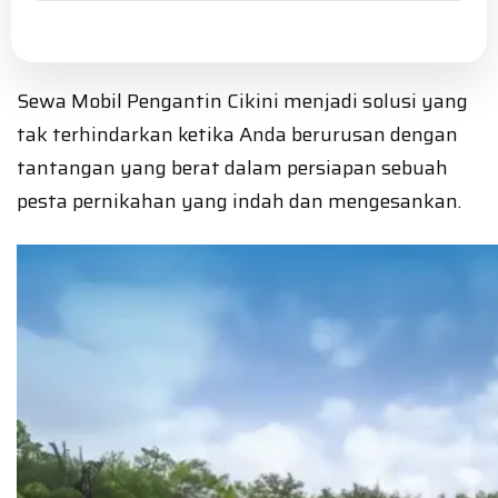
Sewa Mobil Pengantin Cikini menjadi solusi yang
tak terhindarkan ketika Anda berurusan dengan
tantangan yang berat dalam persiapan sebuah
pesta pernikahan yang indah dan mengesankan.