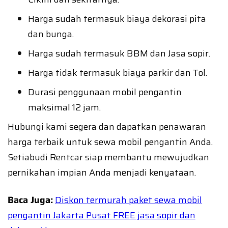
Harga sudah termasuk biaya dekorasi pita
dan bunga.
Harga sudah termasuk BBM dan Jasa sopir.
Harga tidak termasuk biaya parkir dan Tol.
Durasi penggunaan mobil pengantin
maksimal 12 jam.
Hubungi kami segera dan dapatkan penawaran
harga terbaik untuk sewa mobil pengantin Anda.
Setiabudi Rentcar siap membantu mewujudkan
pernikahan impian Anda menjadi kenyataan.
Baca Juga:
Diskon termurah paket sewa mobil
pengantin Jakarta Pusat FREE jasa sopir dan