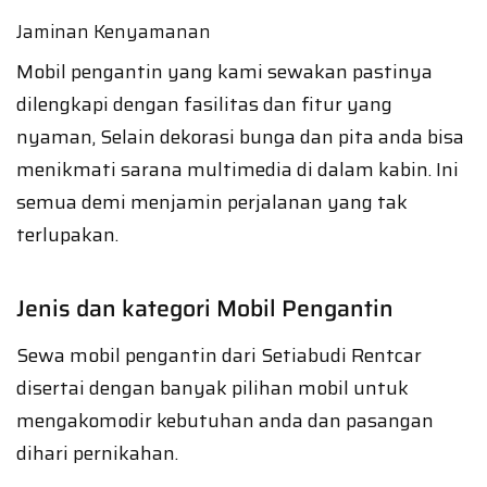
Jaminan Kenyamanan
Mobil pengantin yang kami sewakan pastinya
dilengkapi dengan fasilitas dan fitur yang
nyaman, Selain dekorasi bunga dan pita anda bisa
menikmati sarana multimedia di dalam kabin. Ini
semua demi menjamin perjalanan yang tak
terlupakan.
Jenis dan kategori Mobil Pengantin
Sewa mobil pengantin dari Setiabudi Rentcar
disertai dengan banyak pilihan mobil untuk
mengakomodir kebutuhan anda dan pasangan
dihari pernikahan.