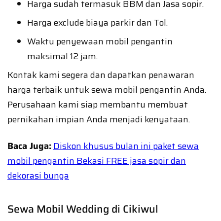
Harga sudah termasuk BBM dan Jasa sopir.
Harga exclude biaya parkir dan Tol.
Waktu penyewaan mobil pengantin
maksimal 12 jam.
Kontak kami segera dan dapatkan penawaran
harga terbaik untuk sewa mobil pengantin Anda.
Perusahaan kami siap membantu membuat
pernikahan impian Anda menjadi kenyataan.
Baca Juga:
Diskon khusus bulan ini paket sewa
mobil pengantin Bekasi FREE jasa sopir dan
dekorasi bunga
Sewa Mobil Wedding di Cikiwul