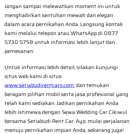
Jangan sampai melewatkan moment ini untuk
menghadirkan sentuhan mewah dan elegan
dalam acara pernikahan Anda. Langsung kontak
kami melalui telepon atau WhatsApp di 0877
5730 5758 untuk informasi lebih lanjut dan
pemesanan.
Untuk informasi lebih detail, silakan kunjungi
situs web kami di situs
www.setiabudirentcars.com
, dan temukan
beragam pilihan mobil serta jasa profesional yang
telah kami sediakan. Jadikan pernikahan Anda
lebih istimewa dengan Sewa Wedding Car Cikiwul
bersama Setiabudi Rent Car. Ayo, mulai perjalanan
menuju pernikahan impian Anda, sekarang juga!