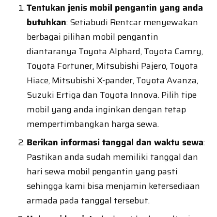
Tentukan jenis mobil pengantin yang anda
butuhkan
: Setiabudi Rentcar menyewakan
berbagai pilihan mobil pengantin
diantaranya Toyota Alphard, Toyota Camry,
Toyota Fortuner, Mitsubishi Pajero, Toyota
Hiace, Mitsubishi X-pander, Toyota Avanza,
Suzuki Ertiga dan Toyota Innova. Pilih tipe
mobil yang anda inginkan dengan tetap
mempertimbangkan harga sewa.
Berikan informasi tanggal dan waktu sewa
:
Pastikan anda sudah memiliki tanggal dan
hari sewa mobil pengantin yang pasti
sehingga kami bisa menjamin ketersediaan
armada pada tanggal tersebut.