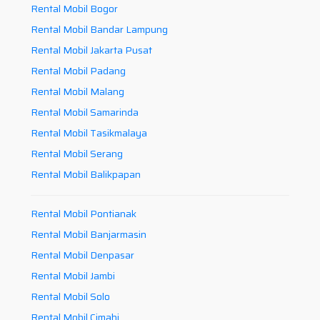
Rental Mobil Bogor
Rental Mobil Bandar Lampung
Rental Mobil Jakarta Pusat
Rental Mobil Padang
Rental Mobil Malang
Rental Mobil Samarinda
Rental Mobil Tasikmalaya
Rental Mobil Serang
Rental Mobil Balikpapan
Rental Mobil Pontianak
Rental Mobil Banjarmasin
Rental Mobil Denpasar
Rental Mobil Jambi
Rental Mobil Solo
Rental Mobil Cimahi