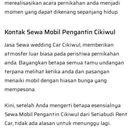
merealisasikan acara pernikahan anda menjadi
momen yang dapat dikenang sepanjang hidup.
Kontak Sewa Mobil Pengantin Cikiwul
Jasa Sewa wedding Car Cikiwul, memberikan
atmosfer luar biasa pada peristiwa pernikahan
anda. Bayangkan betapa semua tamu undangan
terpana melihat ketika anda dan pasangan
menaiki mobil dengan hiasan bunga yang
mempesona.
Kini, setelah Anda mengerti betapa esensialnya
Sewa Mobil Pengantin Cikiwul dari Setiabudi Rent
Car, tidak ada alasan untuk menunggu lagi.