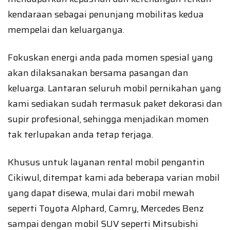
kendaraan sebagai penunjang mobilitas kedua
mempelai dan keluarganya.
Fokuskan energi anda pada momen spesial yang
akan dilaksanakan bersama pasangan dan
keluarga. Lantaran seluruh mobil pernikahan yang
kami sediakan sudah termasuk paket dekorasi dan
supir profesional, sehingga menjadikan momen
tak terlupakan anda tetap terjaga.
Khusus untuk layanan rental mobil pengantin
Cikiwul, ditempat kami ada beberapa varian mobil
yang dapat disewa, mulai dari mobil mewah
seperti Toyota Alphard, Camry, Mercedes Benz
sampai dengan mobil SUV seperti Mitsubishi