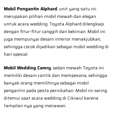
Mobil Pengantin Alphard
, unit yang satu ini
merupakan pilihan mobil mewah dan elegan
untuk acara wedding. Toyota Alphard dilengkapi
dengan fitur-fitur canggih dan kekinian. Mobil ini
juga mempunyai desain interior menakjubkan,
sehingga cocok dijadikan sebagai mobil wedding di
hari spesial.
Mobil Wedding Camry
, sedan mewah Toyota ini
memiliki desain cantik dan mempesona, sehingga
banyak orang memilihnya sebagai mobil
pengantin pada pesta pernikahan. Mobil ini sering
ditemui saat acara wedding di Cikiwul karena
tampilan nya yang menawan.