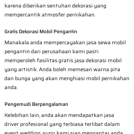
karena diberikan sentuhan dekorasi yang
mempercantik atmosfer pernikahan.
Gratis Dekorasi Mobil Pengantin
Manakala anda mempercayakan jasa sewa mobil
pengantin dari perusahaan kami pasti
memperoleh fasilitas gratis jasa dekorasi mobil
yang artistik. Anda boleh memesan warna pita
dan bunga yang akan menghiasi mobil pernikahan
anda.
Pengemudi Berpengalaman
Kelebihan lain, anda akan mendapatkan jasa
driver profesional yang terbiasa terlibat dalam
event wedding, supir kami siap mengantar anda