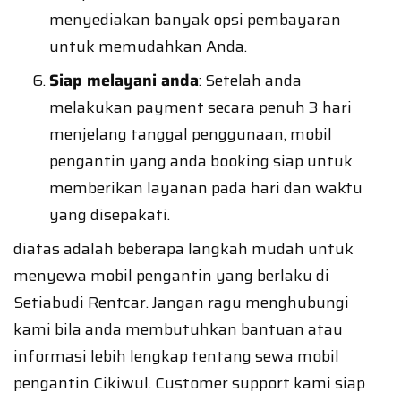
menyediakan banyak opsi pembayaran
untuk memudahkan Anda.
Siap melayani anda
: Setelah anda
melakukan payment secara penuh 3 hari
menjelang tanggal penggunaan, mobil
pengantin yang anda booking siap untuk
memberikan layanan pada hari dan waktu
yang disepakati.
diatas adalah beberapa langkah mudah untuk
menyewa mobil pengantin yang berlaku di
Setiabudi Rentcar. Jangan ragu menghubungi
kami bila anda membutuhkan bantuan atau
informasi lebih lengkap tentang sewa mobil
pengantin Cikiwul. Customer support kami siap