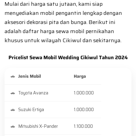
Mulai dari harga satu jutaan, kami siap
menyediakan mobil pengantin lengkap dengan
aksesori dekorasi pita dan bunga. Berikut ini
adalah daftar harga sewa mobil pernikahan
khusus untuk wilayah Cikiwul dan sekitarnya.
Pricelist Sewa Mobil Wedding Cikiwul Tahun 2024
Jenis Mobil
Harga
Toyota Avanza
1.000.000
Suzuki Ertiga
1.000.000
Mitsubishi X-Pander
1.100.000