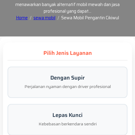
menawarkan banyak alternatif mobil mewah dan jasa
profesional yang dapat…
Home
sewa mobil
Sewa Mobil Pengantin Cikiwul
Pilih Jenis Layanan
Dengan Supir
Perjalanan nyaman dengan driver profesional
Lepas Kunci
Kebebasan berkendara sendiri