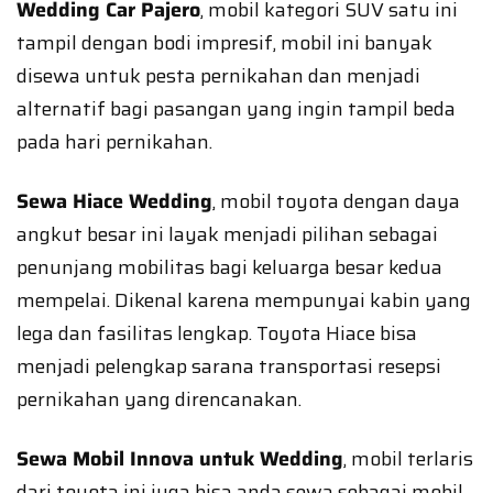
Wedding Car Pajero
, mobil kategori SUV satu ini
tampil dengan bodi impresif, mobil ini banyak
disewa untuk pesta pernikahan dan menjadi
alternatif bagi pasangan yang ingin tampil beda
pada hari pernikahan.
Sewa Hiace Wedding
, mobil toyota dengan daya
angkut besar ini layak menjadi pilihan sebagai
penunjang mobilitas bagi keluarga besar kedua
mempelai. Dikenal karena mempunyai kabin yang
lega dan fasilitas lengkap. Toyota Hiace bisa
menjadi pelengkap sarana transportasi resepsi
pernikahan yang direncanakan.
Sewa Mobil Innova untuk Wedding
, mobil terlaris
dari toyota ini juga bisa anda sewa sebagai mobil