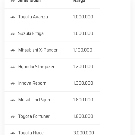
Jenis Mobil
Harga
Toyota Avanza
1.000.000
Suzuki Ertiga
1.000.000
Mitsubishi X-Pander
1.100.000
Hyundai Stargazer
1.200.000
Innova Reborn
1.300.000
Mitsubishi Pajero
1.800.000
Toyota Fortuner
1.800.000
Toyota Hiace
3.000.000