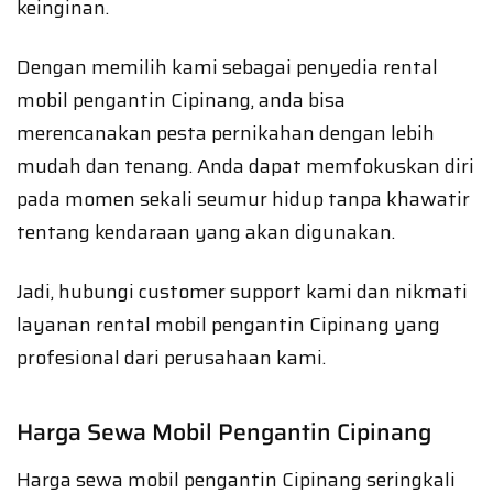
keinginan.
Dengan memilih kami sebagai penyedia rental
mobil pengantin Cipinang, anda bisa
merencanakan pesta pernikahan dengan lebih
mudah dan tenang. Anda dapat memfokuskan diri
pada momen sekali seumur hidup tanpa khawatir
tentang kendaraan yang akan digunakan.
Jadi, hubungi customer support kami dan nikmati
layanan rental mobil pengantin Cipinang yang
profesional dari perusahaan kami.
Harga Sewa Mobil Pengantin Cipinang
Harga sewa mobil pengantin Cipinang seringkali