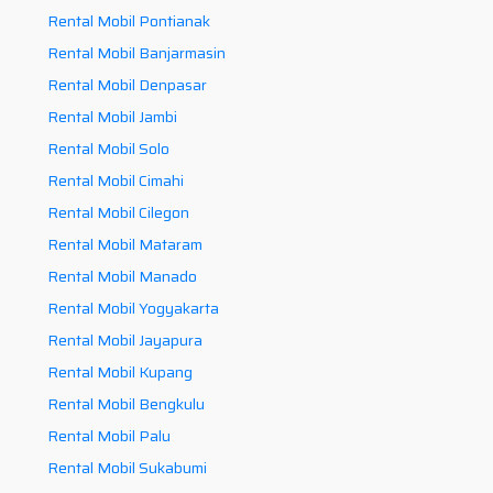
Rental Mobil Pontianak
Rental Mobil Banjarmasin
Rental Mobil Denpasar
Rental Mobil Jambi
Rental Mobil Solo
Rental Mobil Cimahi
Rental Mobil Cilegon
Rental Mobil Mataram
Rental Mobil Manado
Rental Mobil Yogyakarta
Rental Mobil Jayapura
Rental Mobil Kupang
Rental Mobil Bengkulu
Rental Mobil Palu
Rental Mobil Sukabumi