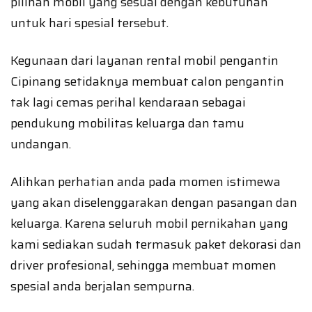
pilihan mobil yang sesuai dengan kebutuhan
untuk hari spesial tersebut.
Kegunaan dari layanan rental mobil pengantin
Cipinang setidaknya membuat calon pengantin
tak lagi cemas perihal kendaraan sebagai
pendukung mobilitas keluarga dan tamu
undangan.
Alihkan perhatian anda pada momen istimewa
yang akan diselenggarakan dengan pasangan dan
keluarga. Karena seluruh mobil pernikahan yang
kami sediakan sudah termasuk paket dekorasi dan
driver profesional, sehingga membuat momen
spesial anda berjalan sempurna.