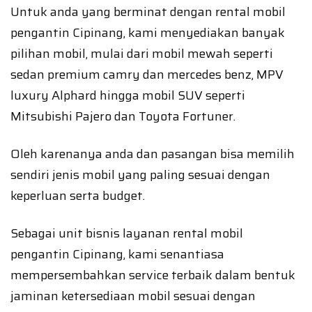
Untuk anda yang berminat dengan rental mobil
pengantin Cipinang, kami menyediakan banyak
pilihan mobil, mulai dari mobil mewah seperti
sedan premium camry dan mercedes benz, MPV
luxury Alphard hingga mobil SUV seperti
Mitsubishi Pajero dan Toyota Fortuner.
Oleh karenanya anda dan pasangan bisa memilih
sendiri jenis mobil yang paling sesuai dengan
keperluan serta budget.
Sebagai unit bisnis layanan rental mobil
pengantin Cipinang, kami senantiasa
mempersembahkan service terbaik dalam bentuk
jaminan ketersediaan mobil sesuai dengan