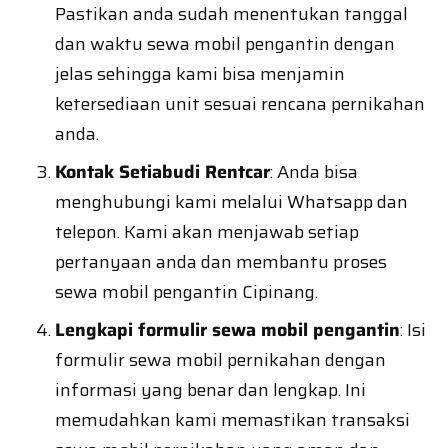
Pastikan anda sudah menentukan tanggal
dan waktu sewa mobil pengantin dengan
jelas sehingga kami bisa menjamin
ketersediaan unit sesuai rencana pernikahan
anda.
Kontak Setiabudi Rentcar
: Anda bisa
menghubungi kami melalui Whatsapp dan
telepon. Kami akan menjawab setiap
pertanyaan anda dan membantu proses
sewa mobil pengantin Cipinang.
Lengkapi formulir sewa mobil pengantin
: Isi
formulir sewa mobil pernikahan dengan
informasi yang benar dan lengkap. Ini
memudahkan kami memastikan transaksi