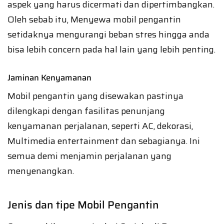
aspek yang harus dicermati dan dipertimbangkan.
Oleh sebab itu, Menyewa mobil pengantin
setidaknya mengurangi beban stres hingga anda
bisa lebih concern pada hal lain yang lebih penting.
Jaminan Kenyamanan
Mobil pengantin yang disewakan pastinya
dilengkapi dengan fasilitas penunjang
kenyamanan perjalanan, seperti AC, dekorasi,
Multimedia entertainment dan sebagianya. Ini
semua demi menjamin perjalanan yang
menyenangkan.
Jenis dan tipe Mobil Pengantin