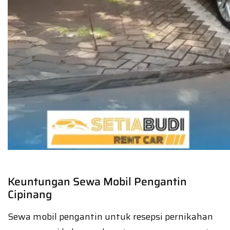
Keuntungan Sewa Mobil Pengantin
Cipinang
Sewa mobil pengantin untuk resepsi pernikahan