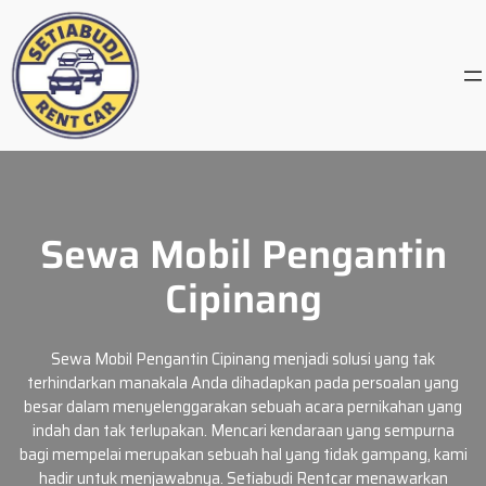
Skip
to
content
Sewa Mobil Pengantin
Cipinang
Sewa Mobil Pengantin Cipinang menjadi solusi yang tak
terhindarkan manakala Anda dihadapkan pada persoalan yang
besar dalam menyelenggarakan sebuah acara pernikahan yang
indah dan tak terlupakan. Mencari kendaraan yang sempurna
bagi mempelai merupakan sebuah hal yang tidak gampang, kami
hadir untuk menjawabnya. Setiabudi Rentcar menawarkan