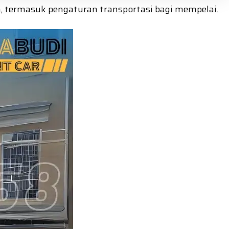
 termasuk pengaturan transportasi bagi mempelai.