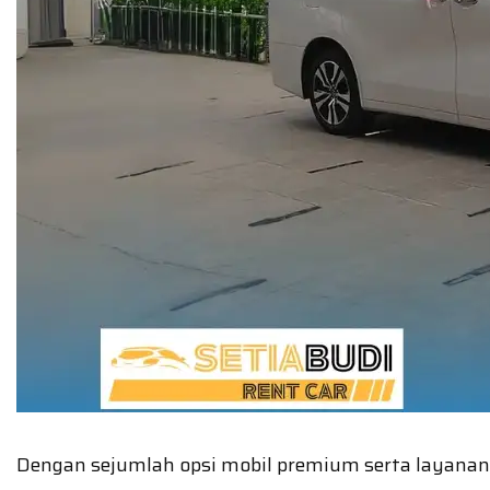
Dengan sejumlah opsi mobil premium serta layanan 