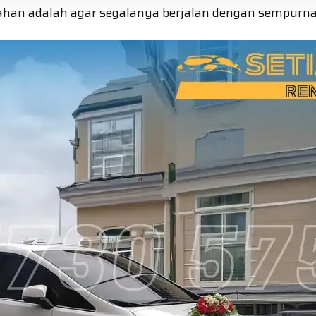
han adalah agar segalanya berjalan dengan sempurna,