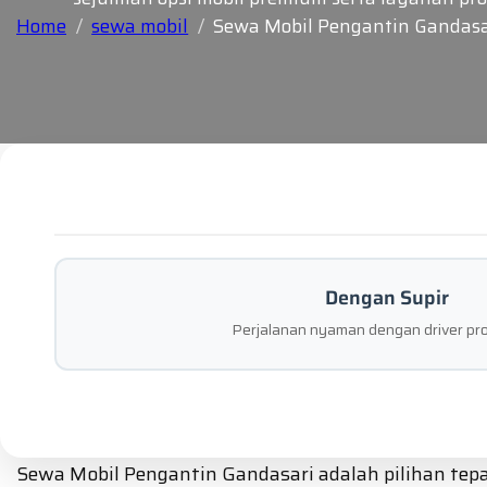
Home
sewa mobil
Sewa Mobil Pengantin Gandasa
Dengan Supir
Perjalanan nyaman dengan driver pro
Sewa Mobil Pengantin Gandasari adalah pilihan te