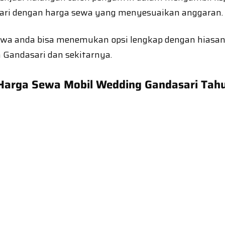
ari dengan harga sewa yang menyesuaikan anggaran.
hwa anda bisa menemukan opsi lengkap dengan hiasan d
 Gandasari dan sekitarnya.
 Harga Sewa Mobil Wedding Gandasari Tah