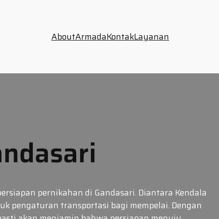
About
Armada
Kontak
Layanan
andasari
rsiapan pernikahan di Gandasari. Diantara Kendala
uk pengaturan transportasi bagi mempelai. Dengan
a pasti akan menjamin bahwa persiapan menuju…