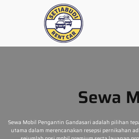
Skip
to
content
Sewa Mo
Sewa Mobil Pengantin Gandasari adalah pilihan te
utama dalam merencanakan resepsi pernikahan ada
sejumlah opsi mobil premium serta layanan pr