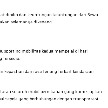
pat dipilih dan keuntungan-keuntungan dari Sewa
akan selamanya dikenang.
supporting mobilitas kedua mempelai di hari
 tersedia.
 kepastian dan rasa tenang terkait kendaraan
taran seluruh mobil pernikahan yang kami siapkan
oal sepele yang berhubungan dengan transportasi.