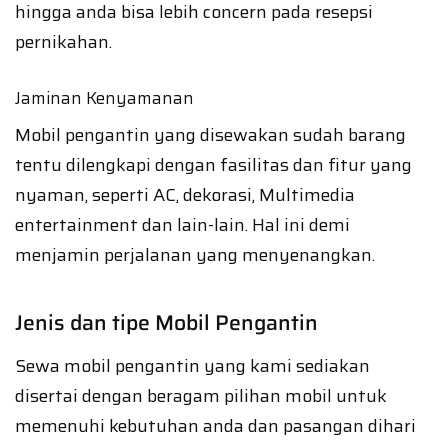
hingga anda bisa lebih concern pada resepsi
pernikahan.
Jaminan Kenyamanan
Mobil pengantin yang disewakan sudah barang
tentu dilengkapi dengan fasilitas dan fitur yang
nyaman, seperti AC, dekorasi, Multimedia
entertainment dan lain-lain. Hal ini demi
menjamin perjalanan yang menyenangkan.
Jenis dan tipe Mobil Pengantin
Sewa mobil pengantin yang kami sediakan
disertai dengan beragam pilihan mobil untuk
memenuhi kebutuhan anda dan pasangan dihari