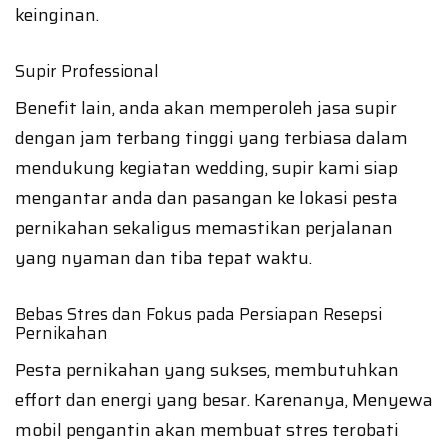
keinginan.
Supir Professional
Benefit lain, anda akan memperoleh jasa supir
dengan jam terbang tinggi yang terbiasa dalam
mendukung kegiatan wedding, supir kami siap
mengantar anda dan pasangan ke lokasi pesta
pernikahan sekaligus memastikan perjalanan
yang nyaman dan tiba tepat waktu.
Bebas Stres dan Fokus pada Persiapan Resepsi
Pernikahan
Pesta pernikahan yang sukses, membutuhkan
effort dan energi yang besar. Karenanya, Menyewa
mobil pengantin akan membuat stres terobati