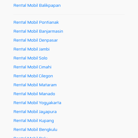
Rental Mobil Balikpapan
Rental Mobil Pontianak
Rental Mobil Banjarmasin
Rental Mobil Denpasar
Rental Mobil Jambi
Rental Mobil Solo
Rental Mobil Cimahi
Rental Mobil Cilegon
Rental Mobil Mataram
Rental Mobil Manado
Rental Mobil Yogyakarta
Rental Mobil Jayapura
Rental Mobil Kupang
Rental Mobil Bengkulu