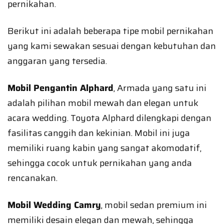
pernikahan.
Berikut ini adalah beberapa tipe mobil pernikahan
yang kami sewakan sesuai dengan kebutuhan dan
anggaran yang tersedia.
Mobil Pengantin Alphard
, Armada yang satu ini
adalah pilihan mobil mewah dan elegan untuk
acara wedding. Toyota Alphard dilengkapi dengan
fasilitas canggih dan kekinian. Mobil ini juga
memiliki ruang kabin yang sangat akomodatif,
sehingga cocok untuk pernikahan yang anda
rencanakan.
Mobil Wedding Camry
, mobil sedan premium ini
memiliki desain elegan dan mewah, sehingga