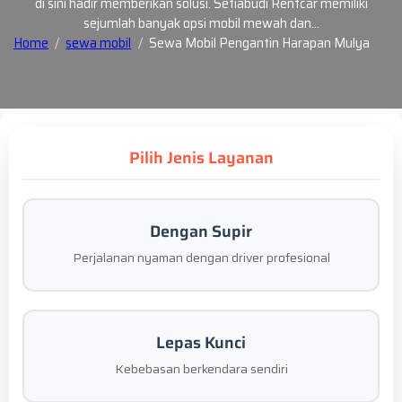
di sini hadir memberikan solusi. Setiabudi Rentcar memiliki
sejumlah banyak opsi mobil mewah dan…
Home
sewa mobil
Sewa Mobil Pengantin Harapan Mulya
Pilih Jenis Layanan
Dengan Supir
Perjalanan nyaman dengan driver profesional
Lepas Kunci
Kebebasan berkendara sendiri