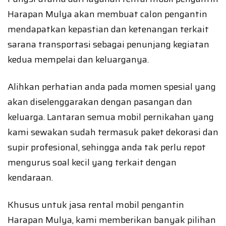
Harapan Mulya akan membuat calon pengantin
mendapatkan kepastian dan ketenangan terkait
sarana transportasi sebagai penunjang kegiatan
kedua mempelai dan keluarganya.
Alihkan perhatian anda pada momen spesial yang
akan diselenggarakan dengan pasangan dan
keluarga. Lantaran semua mobil pernikahan yang
kami sewakan sudah termasuk paket dekorasi dan
supir profesional, sehingga anda tak perlu repot
mengurus soal kecil yang terkait dengan
kendaraan.
Khusus untuk jasa rental mobil pengantin
Harapan Mulya, kami memberikan banyak pilihan