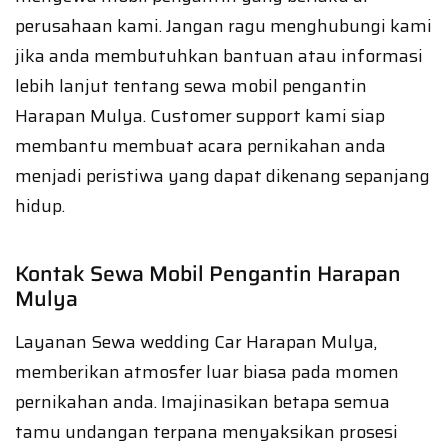
perusahaan kami. Jangan ragu menghubungi kami
jika anda membutuhkan bantuan atau informasi
lebih lanjut tentang sewa mobil pengantin
Harapan Mulya. Customer support kami siap
membantu membuat acara pernikahan anda
menjadi peristiwa yang dapat dikenang sepanjang
hidup.
Kontak Sewa Mobil Pengantin Harapan
Mulya
Layanan Sewa wedding Car Harapan Mulya,
memberikan atmosfer luar biasa pada momen
pernikahan anda. Imajinasikan betapa semua
tamu undangan terpana menyaksikan prosesi