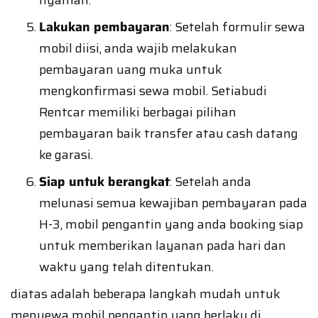
nyaman.
Lakukan pembayaran
: Setelah formulir sewa
mobil diisi, anda wajib melakukan
pembayaran uang muka untuk
mengkonfirmasi sewa mobil. Setiabudi
Rentcar memiliki berbagai pilihan
pembayaran baik transfer atau cash datang
ke garasi.
Siap untuk berangkat
: Setelah anda
melunasi semua kewajiban pembayaran pada
H-3, mobil pengantin yang anda booking siap
untuk memberikan layanan pada hari dan
waktu yang telah ditentukan.
diatas adalah beberapa langkah mudah untuk
menyewa mobil pengantin yang berlaku di