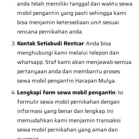
anda telah memiliki tanggal dan waktu sewa
mobil pengantin yang pasti sehingga kami
bisa menjamin ketersediaan unit sesuai
rencana pernikahan anda.
Kontak Setiabudi Rentcar
: Anda bisa
menghubungi kami melalui telepon dan
whatsapp. Staf kami akan menjawab semua
pertanyaan anda dan membantu proses
sewa mobil pengantin Harapan Mulya.
Lengkapi form sewa mobil pengantin
: Isi
formulir sewa mobil pernikahan dengan
informasi yang benar dan lengkap. Ini
memudahkan kami menjamin transaksi
sewa mobil pernikahan yang aman dan