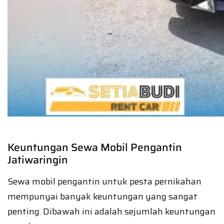
Keuntungan Sewa Mobil Pengantin
Jatiwaringin
Sewa mobil pengantin untuk pesta pernikahan
mempunyai banyak keuntungan yang sangat
penting. Dibawah ini adalah sejumlah keuntungan