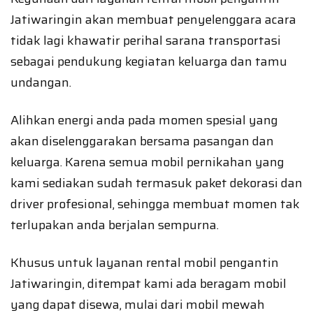
Jatiwaringin akan membuat penyelenggara acara
tidak lagi khawatir perihal sarana transportasi
sebagai pendukung kegiatan keluarga dan tamu
undangan.
Alihkan energi anda pada momen spesial yang
akan diselenggarakan bersama pasangan dan
keluarga. Karena semua mobil pernikahan yang
kami sediakan sudah termasuk paket dekorasi dan
driver profesional, sehingga membuat momen tak
terlupakan anda berjalan sempurna.
Khusus untuk layanan rental mobil pengantin
Jatiwaringin, ditempat kami ada beragam mobil
yang dapat disewa, mulai dari mobil mewah