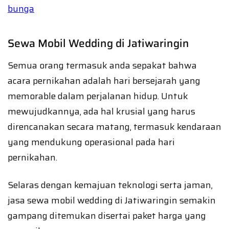
bunga
Sewa Mobil Wedding di Jatiwaringin
Semua orang termasuk anda sepakat bahwa
acara pernikahan adalah hari bersejarah yang
memorable dalam perjalanan hidup. Untuk
mewujudkannya, ada hal krusial yang harus
direncanakan secara matang, termasuk kendaraan
yang mendukung operasional pada hari
pernikahan.
Selaras dengan kemajuan teknologi serta jaman,
jasa sewa mobil wedding di Jatiwaringin semakin
gampang ditemukan disertai paket harga yang