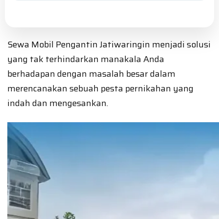
Sewa Mobil Pengantin Jatiwaringin menjadi solusi
yang tak terhindarkan manakala Anda
berhadapan dengan masalah besar dalam
merencanakan sebuah pesta pernikahan yang
indah dan mengesankan.