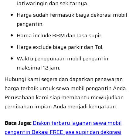
Jatiwaringin dan sekitarnya.
Harga sudah termasuk biaya dekorasi mobil
pengantin.
Harga include BBM dan Jasa supir.
Harga exclude biaya parkir dan Tol.
Waktu penggunaan mobil pengantin
maksimal 12 jam.
Hubungi kami segera dan dapatkan penawaran
harga terbaik untuk sewa mobil pengantin Anda.
Perusahaan kami siap membantu mewujudkan
pernikahan impian Anda menjadi kenyataan.
Baca Juga:
Diskon terbaru layanan sewa mobil
pengantin Bekasi FREE jasa supir dan dekorasi