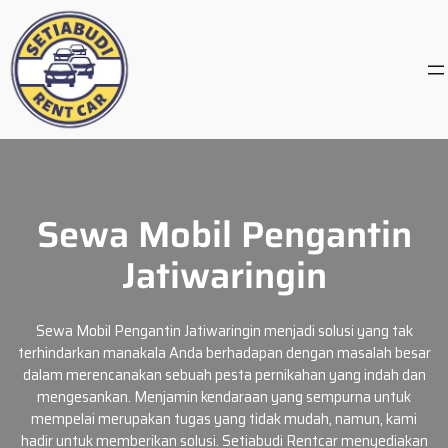
Skip
to
content
Sewa Mobil Pengantin
Jatiwaringin
Sewa Mobil Pengantin Jatiwaringin menjadi solusi yang tak
terhindarkan manakala Anda berhadapan dengan masalah besar
dalam merencanakan sebuah pesta pernikahan yang indah dan
mengesankan. Menjamin kendaraan yang sempurna untuk
mempelai merupakan tugas yang tidak mudah, namun, kami
hadir untuk memberikan solusi. Setiabudi Rentcar menyediakan