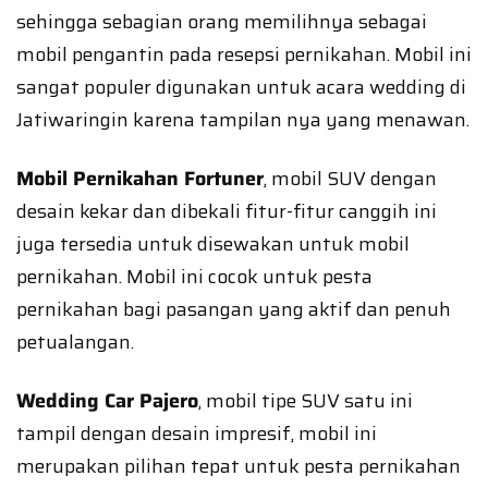
sehingga sebagian orang memilihnya sebagai
mobil pengantin pada resepsi pernikahan. Mobil ini
sangat populer digunakan untuk acara wedding di
Jatiwaringin karena tampilan nya yang menawan.
Mobil Pernikahan Fortuner
, mobil SUV dengan
desain kekar dan dibekali fitur-fitur canggih ini
juga tersedia untuk disewakan untuk mobil
pernikahan. Mobil ini cocok untuk pesta
pernikahan bagi pasangan yang aktif dan penuh
petualangan.
Wedding Car Pajero
, mobil tipe SUV satu ini
tampil dengan desain impresif, mobil ini
merupakan pilihan tepat untuk pesta pernikahan