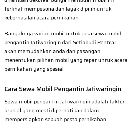
ditambah dekorasi bunga membuat mobil ini
terlihat mempesona dan layak dipilih untuk
keberhasilan acara pernikahan.
Banyaknya varian mobil untuk jasa sewa mobil
pengantin Jatiwaringin dari Setiabudi Rentcar
akan memudahkan anda dan pasangan
menentukan pilihan mobil yang tepat untuk acara
pernikahan yang spesial.
Cara Sewa Mobil Pengantin Jatiwaringin
Sewa mobil pengantin Jatiwaringin adalah faktor
krusial yang mesti diperhatikan dalam
mempersiapkan sebuah pesta pernikahan.