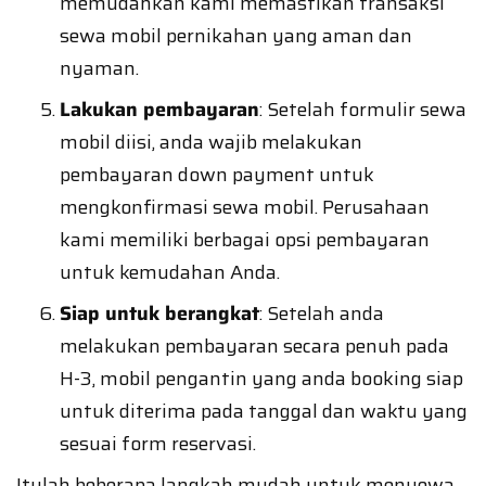
memudahkan kami memastikan transaksi
sewa mobil pernikahan yang aman dan
nyaman.
Lakukan pembayaran
: Setelah formulir sewa
mobil diisi, anda wajib melakukan
pembayaran down payment untuk
mengkonfirmasi sewa mobil. Perusahaan
kami memiliki berbagai opsi pembayaran
untuk kemudahan Anda.
Siap untuk berangkat
: Setelah anda
melakukan pembayaran secara penuh pada
H-3, mobil pengantin yang anda booking siap
untuk diterima pada tanggal dan waktu yang
sesuai form reservasi.
Itulah beberapa langkah mudah untuk menyewa