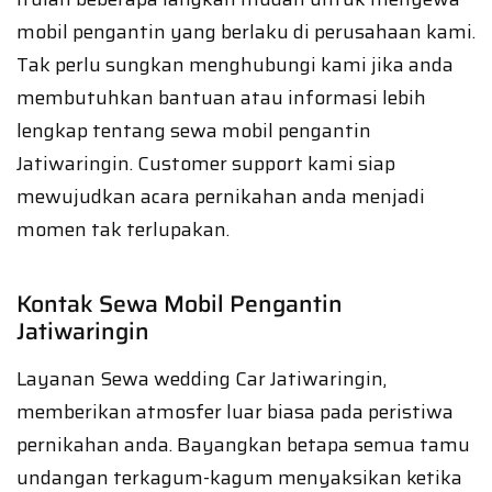
mobil pengantin yang berlaku di perusahaan kami.
Tak perlu sungkan menghubungi kami jika anda
membutuhkan bantuan atau informasi lebih
lengkap tentang sewa mobil pengantin
Jatiwaringin. Customer support kami siap
mewujudkan acara pernikahan anda menjadi
momen tak terlupakan.
Kontak Sewa Mobil Pengantin
Jatiwaringin
Layanan Sewa wedding Car Jatiwaringin,
memberikan atmosfer luar biasa pada peristiwa
pernikahan anda. Bayangkan betapa semua tamu
undangan terkagum-kagum menyaksikan ketika