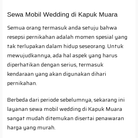
Sewa Mobil Wedding di Kapuk Muara
Semua orang termasuk anda setuju bahwa
resepsi pernikahan adalah momen spesial yang
tak terlupakan dalam hidup seseorang. Untuk
mewujudkannya, ada hal aspek yang harus
diperhatikan dengan serius, termasuk
kendaraan yang akan digunakan dihari
pernikahan.
Berbeda dari periode sebelumnya, sekarang ini
layanan sewa mobil wedding di Kapuk Muara
sangat mudah ditemukan disertai penawaran
harga yang murah.