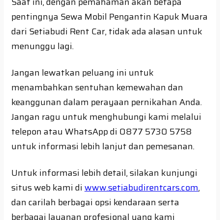
Saat ini, dengan pemahaman akan betapa
pentingnya Sewa Mobil Pengantin Kapuk Muara
dari Setiabudi Rent Car, tidak ada alasan untuk
menunggu lagi.
Jangan lewatkan peluang ini untuk
menambahkan sentuhan kemewahan dan
keanggunan dalam perayaan pernikahan Anda.
Jangan ragu untuk menghubungi kami melalui
telepon atau WhatsApp di 0877 5730 5758
untuk informasi lebih lanjut dan pemesanan.
Untuk informasi lebih detail, silakan kunjungi
situs web kami di
www.setiabudirentcars.com
,
dan carilah berbagai opsi kendaraan serta
berbagai layanan profesional yang kami