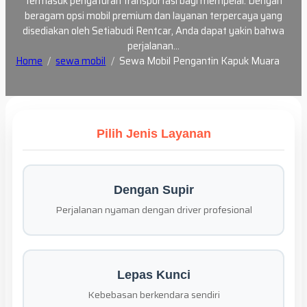
termasuk pengaturan transportasi bagi mempelai. Dengan
beragam opsi mobil premium dan layanan terpercaya yang
disediakan oleh Setiabudi Rentcar, Anda dapat yakin bahwa
perjalanan…
Home
sewa mobil
Sewa Mobil Pengantin Kapuk Muara
Pilih Jenis Layanan
Dengan Supir
Perjalanan nyaman dengan driver profesional
Lepas Kunci
Kebebasan berkendara sendiri