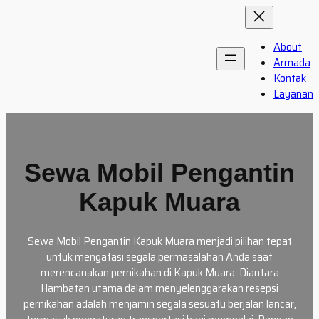
Skip
to
content
About
Armada
Kontak
Layanan
Sewa Mobil Pengantin
Kapuk Muara
Sewa Mobil Pengantin Kapuk Muara menjadi pilihan tepat
untuk mengatasi segala permasalahan Anda saat
merencanakan pernikahan di Kapuk Muara. Diantara
Hambatan utama dalam menyelenggarakan resepsi
pernikahan adalah menjamin segala sesuatu berjalan lancar,