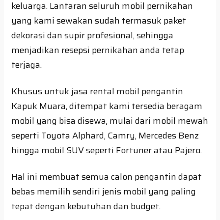
keluarga. Lantaran seluruh mobil pernikahan
yang kami sewakan sudah termasuk paket
dekorasi dan supir profesional, sehingga
menjadikan resepsi pernikahan anda tetap
terjaga.
Khusus untuk jasa rental mobil pengantin
Kapuk Muara, ditempat kami tersedia beragam
mobil yang bisa disewa, mulai dari mobil mewah
seperti Toyota Alphard, Camry, Mercedes Benz
hingga mobil SUV seperti Fortuner atau Pajero.
Hal ini membuat semua calon pengantin dapat
bebas memilih sendiri jenis mobil yang paling
tepat dengan kebutuhan dan budget.