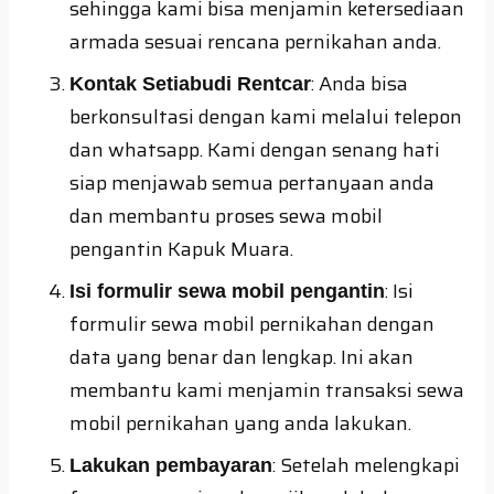
sehingga kami bisa menjamin ketersediaan
armada sesuai rencana pernikahan anda.
: Anda bisa
Kontak Setiabudi Rentcar
berkonsultasi dengan kami melalui telepon
dan whatsapp. Kami dengan senang hati
siap menjawab semua pertanyaan anda
dan membantu proses sewa mobil
pengantin Kapuk Muara.
: Isi
Isi formulir sewa mobil pengantin
formulir sewa mobil pernikahan dengan
data yang benar dan lengkap. Ini akan
membantu kami menjamin transaksi sewa
mobil pernikahan yang anda lakukan.
: Setelah melengkapi
Lakukan pembayaran