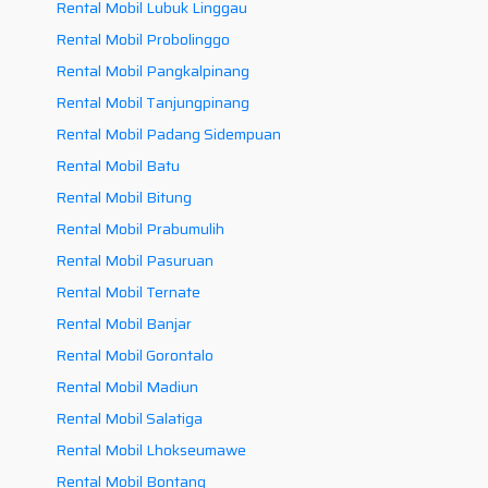
Rental Mobil Lubuk Linggau
Rental Mobil Probolinggo
Rental Mobil Pangkalpinang
Rental Mobil Tanjungpinang
Rental Mobil Padang Sidempuan
Rental Mobil Batu
Rental Mobil Bitung
Rental Mobil Prabumulih
Rental Mobil Pasuruan
Rental Mobil Ternate
Rental Mobil Banjar
Rental Mobil Gorontalo
Rental Mobil Madiun
Rental Mobil Salatiga
Rental Mobil Lhokseumawe
Rental Mobil Bontang