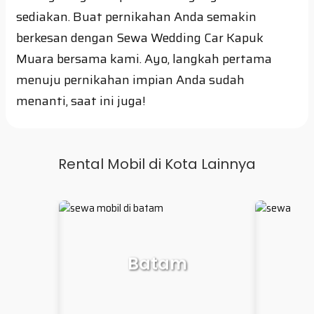
sediakan. Buat pernikahan Anda semakin
berkesan dengan Sewa Wedding Car Kapuk
Muara bersama kami. Ayo, langkah pertama
menuju pernikahan impian Anda sudah
menanti, saat ini juga!
Rental Mobil di Kota Lainnya
Makassar
P