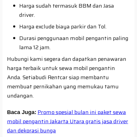
Harga sudah termasuk BBM dan Jasa
driver.
Harga exclude biaya parkir dan Tol.
Durasi penggunaan mobil pengantin paling
lama 12 jam.
Hubungi kami segera dan dapatkan penawaran
harga terbaik untuk sewa mobil pengantin
Anda. Setiabudi Rentcar siap membantu
membuat pernikahan yang memukau tamu
undangan.
Promo spesial bulan ini paket sewa
Baca Juga:
mobil pengantin Jakarta Utara gratis jasa driver
dan dekorasi bunga