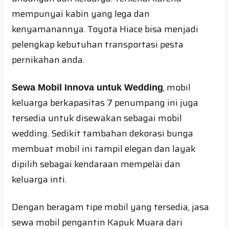
mempunyai kabin yang lega dan
kenyamanannya. Toyota Hiace bisa menjadi
pelengkap kebutuhan transportasi pesta
pernikahan anda.
, mobil
Sewa Mobil Innova untuk Wedding
keluarga berkapasitas 7 penumpang ini juga
tersedia untuk disewakan sebagai mobil
wedding. Sedikit tambahan dekorasi bunga
membuat mobil ini tampil elegan dan layak
dipilih sebagai kendaraan mempelai dan
keluarga inti.
Dengan beragam tipe mobil yang tersedia, jasa
sewa mobil pengantin Kapuk Muara dari