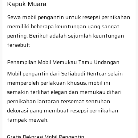
Kapuk Muara
Sewa mobil pengantin untuk resepsi pernikahan
memiliki beberapa keuntungan yang sangat
penting. Berikut adalah sejumlah keuntungan
tersebut:
Penampilan Mobil Memukau Tamu Undangan
Mobil pengantin dari Setiabudi Rentcar selain
memperoleh perlakuan khusus, mobil ini
semakin terlihat elegan dan memukau dihari
pernikahan lantaran tersemat sentuhan
dekorasi yang membuat resepsi pernikahan
tampak mewah.
Gratis Dekorasi Mobil Pengantin