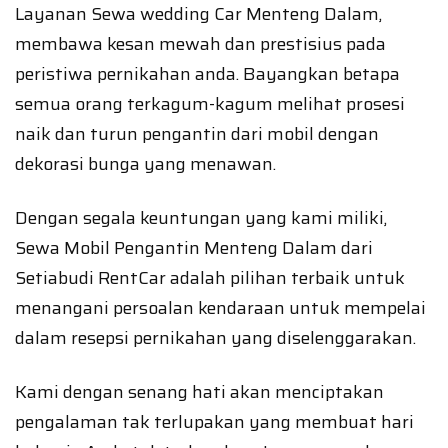
Layanan Sewa wedding Car Menteng Dalam,
membawa kesan mewah dan prestisius pada
peristiwa pernikahan anda. Bayangkan betapa
semua orang terkagum-kagum melihat prosesi
naik dan turun pengantin dari mobil dengan
dekorasi bunga yang menawan.
Dengan segala keuntungan yang kami miliki,
Sewa Mobil Pengantin Menteng Dalam dari
Setiabudi RentCar adalah pilihan terbaik untuk
menangani persoalan kendaraan untuk mempelai
dalam resepsi pernikahan yang diselenggarakan.
Kami dengan senang hati akan menciptakan
pengalaman tak terlupakan yang membuat hari