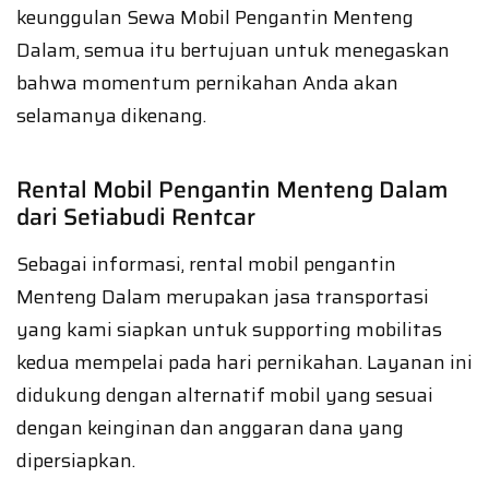
keunggulan Sewa Mobil Pengantin Menteng
Dalam, semua itu bertujuan untuk menegaskan
bahwa momentum pernikahan Anda akan
selamanya dikenang.
Rental Mobil Pengantin Menteng Dalam
dari Setiabudi Rentcar
Sebagai informasi, rental mobil pengantin
Menteng Dalam merupakan jasa transportasi
yang kami siapkan untuk supporting mobilitas
kedua mempelai pada hari pernikahan. Layanan ini
didukung dengan alternatif mobil yang sesuai
dengan keinginan dan anggaran dana yang
dipersiapkan.