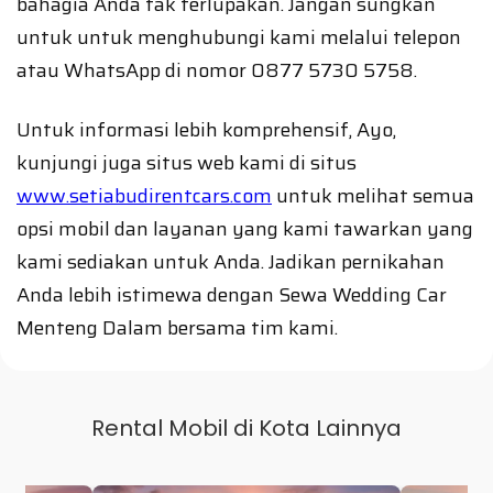
bahagia Anda tak terlupakan. Jangan sungkan
untuk untuk menghubungi kami melalui telepon
atau WhatsApp di nomor 0877 5730 5758.
Untuk informasi lebih komprehensif, Ayo,
kunjungi juga situs web kami di situs
www.setiabudirentcars.com
untuk melihat semua
opsi mobil dan layanan yang kami tawarkan yang
kami sediakan untuk Anda. Jadikan pernikahan
Anda lebih istimewa dengan Sewa Wedding Car
Menteng Dalam bersama tim kami.
Rental Mobil di Kota Lainnya