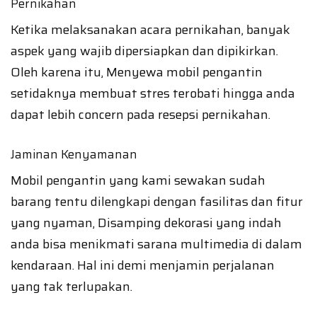
Pernikahan
Ketika melaksanakan acara pernikahan, banyak
aspek yang wajib dipersiapkan dan dipikirkan.
Oleh karena itu, Menyewa mobil pengantin
setidaknya membuat stres terobati hingga anda
dapat lebih concern pada resepsi pernikahan.
Jaminan Kenyamanan
Mobil pengantin yang kami sewakan sudah
barang tentu dilengkapi dengan fasilitas dan fitur
yang nyaman, Disamping dekorasi yang indah
anda bisa menikmati sarana multimedia di dalam
kendaraan. Hal ini demi menjamin perjalanan
yang tak terlupakan.