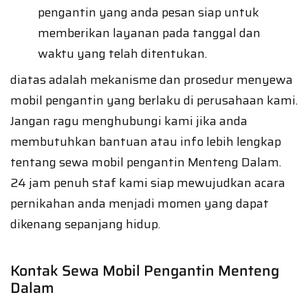
pengantin yang anda pesan siap untuk
memberikan layanan pada tanggal dan
waktu yang telah ditentukan.
diatas adalah mekanisme dan prosedur menyewa
mobil pengantin yang berlaku di perusahaan kami.
Jangan ragu menghubungi kami jika anda
membutuhkan bantuan atau info lebih lengkap
tentang sewa mobil pengantin Menteng Dalam.
24 jam penuh staf kami siap mewujudkan acara
pernikahan anda menjadi momen yang dapat
dikenang sepanjang hidup.
Kontak Sewa Mobil Pengantin Menteng
Dalam