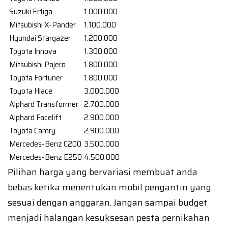
Suzuki Ertiga
1.000.000
Mitsubishi X-Pander
1.100.000
Hyundai Stargazer
1.200.000
Toyota Innova
1.300.000
Mitsubishi Pajero
1.800.000
Toyota Fortuner
1.800.000
Toyota Hiace
3.000.000
Alphard Transformer
2.700.000
Alphard Facelift
2.900.000
Toyota Camry
2.900.000
Mercedes-Benz C200
3.500.000
Mercedes-Benz E250
4.500.000
Pilihan harga yang bervariasi membuat anda
bebas ketika menentukan mobil pengantin yang
sesuai dengan anggaran. Jangan sampai budget
menjadi halangan kesuksesan pesta pernikahan