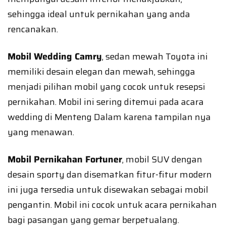
sehingga ideal untuk pernikahan yang anda
rencanakan.
Mobil Wedding Camry
, sedan mewah Toyota ini
memiliki desain elegan dan mewah, sehingga
menjadi pilihan mobil yang cocok untuk resepsi
pernikahan. Mobil ini sering ditemui pada acara
wedding di Menteng Dalam karena tampilan nya
yang menawan.
Mobil Pernikahan Fortuner
, mobil SUV dengan
desain sporty dan disematkan fitur-fitur modern
ini juga tersedia untuk disewakan sebagai mobil
pengantin. Mobil ini cocok untuk acara pernikahan
bagi pasangan yang gemar berpetualang.