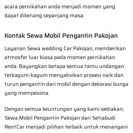
acara pernikahan anda menjadi momen yang
dapat dikenang sepanjang masa.
Kontak Sewa Mobil Pengantin Pakojan
Layanan Sewa wedding Car Pakojan, memberikan
atmosfer luar biasa pada momen pernikahan
anda. Bayangkan betapa semua tamu undangan
terkagum-kagum menyaksikan prosesi naik dan
turun pengantin dari mobil dengan dekorasi bunga
yang mempesona.
Dengan semua keuntungan yang kami sediakan,
Sewa Mobil Pengantin Pakojan dari Setiabudi
RentCar menjadi pilihan terbaik untuk menangani