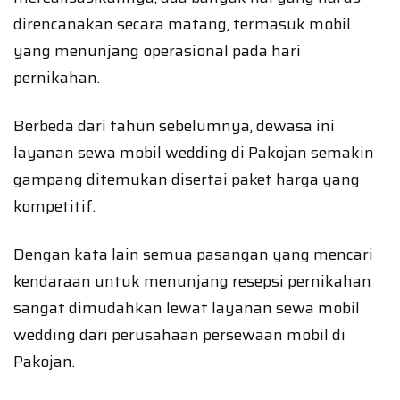
direncanakan secara matang, termasuk mobil
yang menunjang operasional pada hari
pernikahan.
Berbeda dari tahun sebelumnya, dewasa ini
layanan sewa mobil wedding di Pakojan semakin
gampang ditemukan disertai paket harga yang
kompetitif.
Dengan kata lain semua pasangan yang mencari
kendaraan untuk menunjang resepsi pernikahan
sangat dimudahkan lewat layanan sewa mobil
wedding dari perusahaan persewaan mobil di
Pakojan.