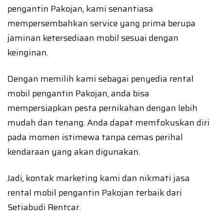
pengantin Pakojan, kami senantiasa
mempersembahkan service yang prima berupa
jaminan ketersediaan mobil sesuai dengan
keinginan.
Dengan memilih kami sebagai penyedia rental
mobil pengantin Pakojan, anda bisa
mempersiapkan pesta pernikahan dengan lebih
mudah dan tenang. Anda dapat memfokuskan diri
pada momen istimewa tanpa cemas perihal
kendaraan yang akan digunakan.
Jadi, kontak marketing kami dan nikmati jasa
rental mobil pengantin Pakojan terbaik dari
Setiabudi Rentcar.