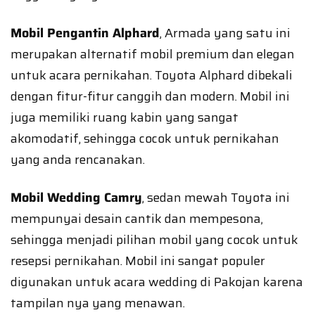
Mobil Pengantin Alphard
, Armada yang satu ini
merupakan alternatif mobil premium dan elegan
untuk acara pernikahan. Toyota Alphard dibekali
dengan fitur-fitur canggih dan modern. Mobil ini
juga memiliki ruang kabin yang sangat
akomodatif, sehingga cocok untuk pernikahan
yang anda rencanakan.
Mobil Wedding Camry
, sedan mewah Toyota ini
mempunyai desain cantik dan mempesona,
sehingga menjadi pilihan mobil yang cocok untuk
resepsi pernikahan. Mobil ini sangat populer
digunakan untuk acara wedding di Pakojan karena
tampilan nya yang menawan.