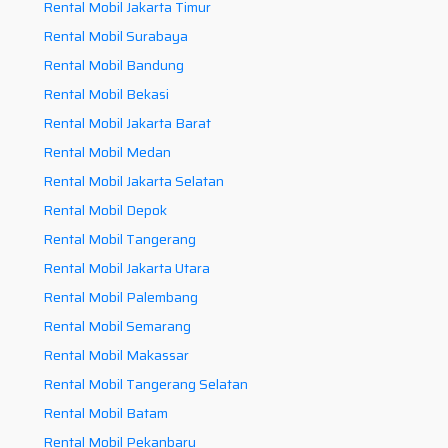
Rental Mobil Jakarta Timur
Rental Mobil Surabaya
Rental Mobil Bandung
Rental Mobil Bekasi
Rental Mobil Jakarta Barat
Rental Mobil Medan
Rental Mobil Jakarta Selatan
Rental Mobil Depok
Rental Mobil Tangerang
Rental Mobil Jakarta Utara
Rental Mobil Palembang
Rental Mobil Semarang
Rental Mobil Makassar
Rental Mobil Tangerang Selatan
Rental Mobil Batam
Rental Mobil Pekanbaru