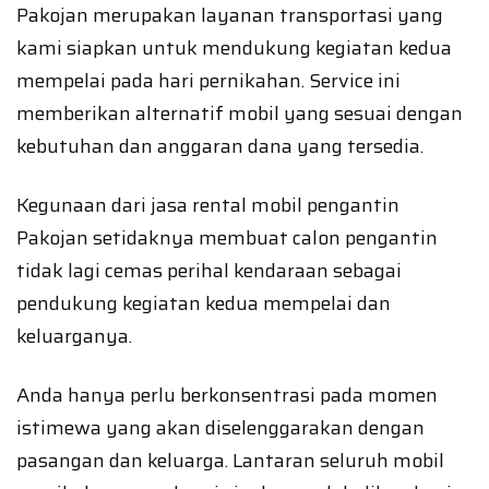
Pakojan merupakan layanan transportasi yang
kami siapkan untuk mendukung kegiatan kedua
mempelai pada hari pernikahan. Service ini
memberikan alternatif mobil yang sesuai dengan
kebutuhan dan anggaran dana yang tersedia.
Kegunaan dari jasa rental mobil pengantin
Pakojan setidaknya membuat calon pengantin
tidak lagi cemas perihal kendaraan sebagai
pendukung kegiatan kedua mempelai dan
keluarganya.
Anda hanya perlu berkonsentrasi pada momen
istimewa yang akan diselenggarakan dengan
pasangan dan keluarga. Lantaran seluruh mobil