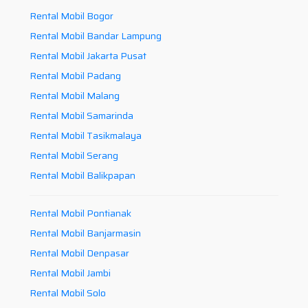
Rental Mobil Bogor
Rental Mobil Bandar Lampung
Rental Mobil Jakarta Pusat
Rental Mobil Padang
Rental Mobil Malang
Rental Mobil Samarinda
Rental Mobil Tasikmalaya
Rental Mobil Serang
Rental Mobil Balikpapan
Rental Mobil Pontianak
Rental Mobil Banjarmasin
Rental Mobil Denpasar
Rental Mobil Jambi
Rental Mobil Solo