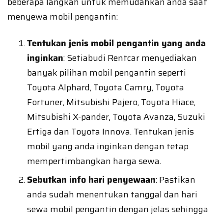
beberapa langkah untuk memudahkan anda saat
menyewa mobil pengantin:
Tentukan jenis mobil pengantin yang anda
inginkan
: Setiabudi Rentcar menyediakan
banyak pilihan mobil pengantin seperti
Toyota Alphard, Toyota Camry, Toyota
Fortuner, Mitsubishi Pajero, Toyota Hiace,
Mitsubishi X-pander, Toyota Avanza, Suzuki
Ertiga dan Toyota Innova. Tentukan jenis
mobil yang anda inginkan dengan tetap
mempertimbangkan harga sewa.
Sebutkan info hari penyewaan
: Pastikan
anda sudah menentukan tanggal dan hari
sewa mobil pengantin dengan jelas sehingga