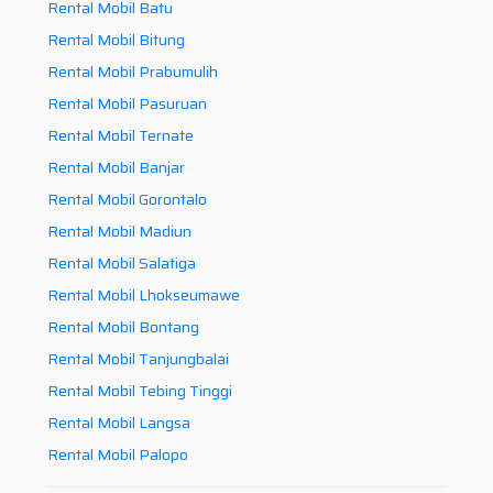
Rental Mobil Batu
Rental Mobil Bitung
Rental Mobil Prabumulih
Rental Mobil Pasuruan
Rental Mobil Ternate
Rental Mobil Banjar
Rental Mobil Gorontalo
Rental Mobil Madiun
Rental Mobil Salatiga
Rental Mobil Lhokseumawe
Rental Mobil Bontang
Rental Mobil Tanjungbalai
Rental Mobil Tebing Tinggi
Rental Mobil Langsa
Rental Mobil Palopo