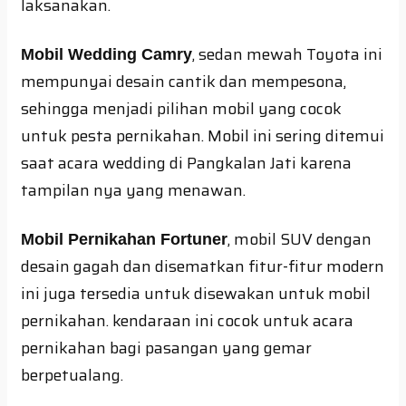
laksanakan.
, sedan mewah Toyota ini
Mobil Wedding Camry
mempunyai desain cantik dan mempesona,
sehingga menjadi pilihan mobil yang cocok
untuk pesta pernikahan. Mobil ini sering ditemui
saat acara wedding di Pangkalan Jati karena
tampilan nya yang menawan.
, mobil SUV dengan
Mobil Pernikahan Fortuner
desain gagah dan disematkan fitur-fitur modern
ini juga tersedia untuk disewakan untuk mobil
pernikahan. kendaraan ini cocok untuk acara
pernikahan bagi pasangan yang gemar
berpetualang.