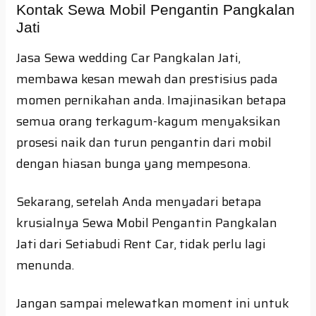
Kontak Sewa Mobil Pengantin Pangkalan
Jati
Jasa Sewa wedding Car Pangkalan Jati,
membawa kesan mewah dan prestisius pada
momen pernikahan anda. Imajinasikan betapa
semua orang terkagum-kagum menyaksikan
prosesi naik dan turun pengantin dari mobil
dengan hiasan bunga yang mempesona.
Sekarang, setelah Anda menyadari betapa
krusialnya Sewa Mobil Pengantin Pangkalan
Jati dari Setiabudi Rent Car, tidak perlu lagi
menunda.
Jangan sampai melewatkan moment ini untuk