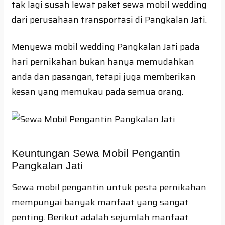
tak lagi susah lewat paket sewa mobil wedding
dari perusahaan transportasi di Pangkalan Jati.
Menyewa mobil wedding Pangkalan Jati pada
hari pernikahan bukan hanya memudahkan
anda dan pasangan, tetapi juga memberikan
kesan yang memukau pada semua orang.
Keuntungan Sewa Mobil Pengantin
Pangkalan Jati
Sewa mobil pengantin untuk pesta pernikahan
mempunyai banyak manfaat yang sangat
penting. Berikut adalah sejumlah manfaat