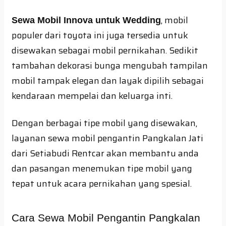
, mobil
Sewa Mobil Innova untuk Wedding
populer dari toyota ini juga tersedia untuk
disewakan sebagai mobil pernikahan. Sedikit
tambahan dekorasi bunga mengubah tampilan
mobil tampak elegan dan layak dipilih sebagai
kendaraan mempelai dan keluarga inti.
Dengan berbagai tipe mobil yang disewakan,
layanan sewa mobil pengantin Pangkalan Jati
dari Setiabudi Rentcar akan membantu anda
dan pasangan menemukan tipe mobil yang
tepat untuk acara pernikahan yang spesial.
Cara Sewa Mobil Pengantin Pangkalan