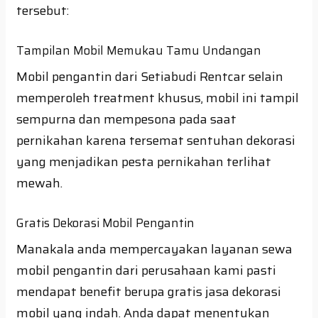
tersebut:
Tampilan Mobil Memukau Tamu Undangan
Mobil pengantin dari Setiabudi Rentcar selain
memperoleh treatment khusus, mobil ini tampil
sempurna dan mempesona pada saat
pernikahan karena tersemat sentuhan dekorasi
yang menjadikan pesta pernikahan terlihat
mewah.
Gratis Dekorasi Mobil Pengantin
Manakala anda mempercayakan layanan sewa
mobil pengantin dari perusahaan kami pasti
mendapat benefit berupa gratis jasa dekorasi
mobil yang indah. Anda dapat menentukan