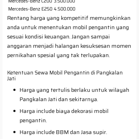
Mercedes-Benz C200
3.500.000
Mercedes-Benz E250
4.500.000
Rentang harga yang kompetitif memungkinkan
anda untuk menentukan mobil pengantin yang
sesuai kondisi keuangan. Jangan sampai
anggaran menjadi halangan kesuksesan momen
pernikahan spesial yang tak terlupakan.
Ketentuan Sewa Mobil Pengantin di Pangkalan
Jati
Harga yang tertulis berlaku untuk wilayah
Pangkalan Jati dan sekitarnya.
Harga include biaya dekorasi mobil
pengantin.
Harga include BBM dan Jasa supir.