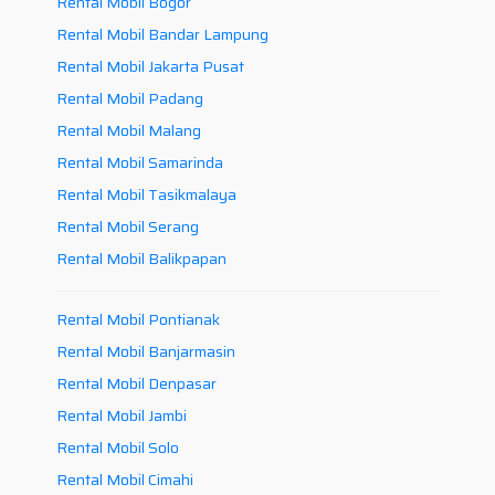
Rental Mobil Bogor
Rental Mobil Bandar Lampung
Rental Mobil Jakarta Pusat
Rental Mobil Padang
Rental Mobil Malang
Rental Mobil Samarinda
Rental Mobil Tasikmalaya
Rental Mobil Serang
Rental Mobil Balikpapan
Rental Mobil Pontianak
Rental Mobil Banjarmasin
Rental Mobil Denpasar
Rental Mobil Jambi
Rental Mobil Solo
Rental Mobil Cimahi