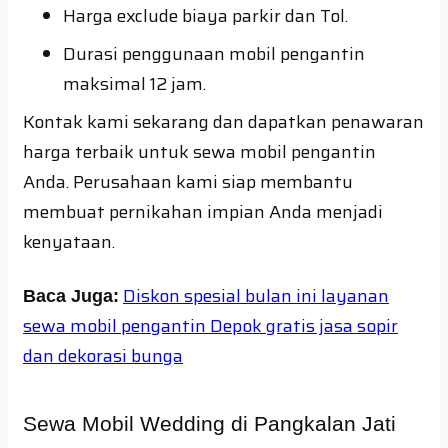
Harga exclude biaya parkir dan Tol.
Durasi penggunaan mobil pengantin
maksimal 12 jam.
Kontak kami sekarang dan dapatkan penawaran
harga terbaik untuk sewa mobil pengantin
Anda. Perusahaan kami siap membantu
membuat pernikahan impian Anda menjadi
kenyataan.
Diskon spesial bulan ini layanan
Baca Juga:
sewa mobil pengantin Depok gratis jasa sopir
dan dekorasi bunga
Sewa Mobil Wedding di Pangkalan Jati