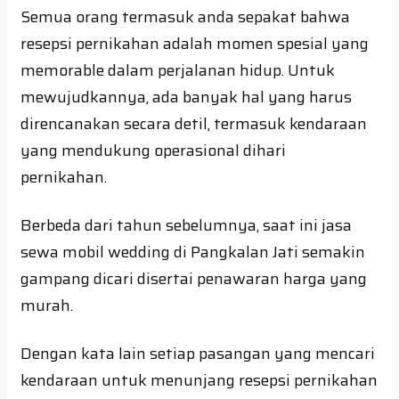
Semua orang termasuk anda sepakat bahwa
resepsi pernikahan adalah momen spesial yang
memorable dalam perjalanan hidup. Untuk
mewujudkannya, ada banyak hal yang harus
direncanakan secara detil, termasuk kendaraan
yang mendukung operasional dihari
pernikahan.
Berbeda dari tahun sebelumnya, saat ini jasa
sewa mobil wedding di Pangkalan Jati semakin
gampang dicari disertai penawaran harga yang
murah.
Dengan kata lain setiap pasangan yang mencari
kendaraan untuk menunjang resepsi pernikahan