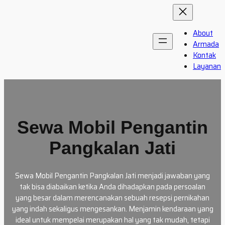
Skip
to
content
About
Armada
Kontak
Layanan
Sewa Mobil Pengantin
Pangkalan Jati
Sewa Mobil Pengantin Pangkalan Jati menjadi jawaban yang
tak bisa diabaikan ketika Anda dihadapkan pada persoalan
yang besar dalam merencanakan sebuah resepsi pernikahan
yang indah sekaligus mengesankan. Menjamin kendaraan yang
ideal untuk mempelai merupakan hal yang tak mudah, tetapi