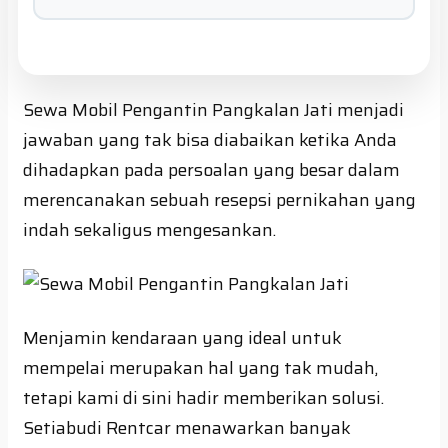
Sewa Mobil Pengantin Pangkalan Jati menjadi
jawaban yang tak bisa diabaikan ketika Anda
dihadapkan pada persoalan yang besar dalam
merencanakan sebuah resepsi pernikahan yang
indah sekaligus mengesankan.
Menjamin kendaraan yang ideal untuk
mempelai merupakan hal yang tak mudah,
tetapi kami di sini hadir memberikan solusi.
Setiabudi Rentcar menawarkan banyak