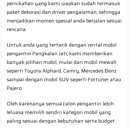
pernikahan yang kami siapkan sudah termasuk
paket dekorasi dan driver pengalaman, sehingga
menjadikan momen spesial anda berjalan sesuai
rencana.
Untuk anda yang tertarik dengan rental mobil
pengantin Pangkalan Jati, kami memberikan
banyak pilihan mobil, mulai dari mobil mewah
seperti Toyota Alphard, Camry, Mercedes Benz
sampai dengan mobil SUV seperti Fortuner atau
Pajero.
Oleh karenanya semua calon pengantin lebih
leluasa memilih sendiri kategori mobil yang
paling sesuai dengan kebutuhan serta budget.