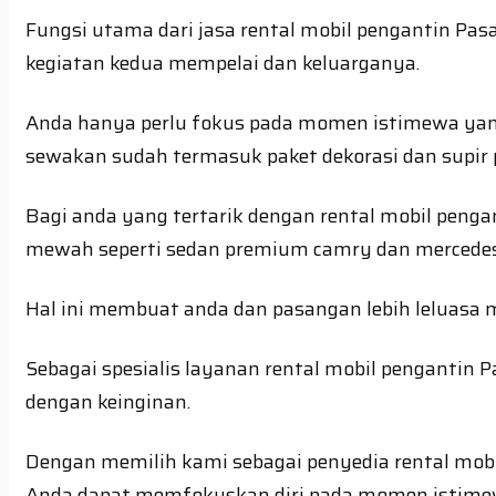
Fungsi utama dari jasa rental mobil pengantin Pas
kegiatan kedua mempelai dan keluarganya.
Anda hanya perlu fokus pada momen istimewa yang
sewakan sudah termasuk paket dekorasi dan supir
Bagi anda yang tertarik dengan rental mobil pengan
mewah seperti sedan premium camry dan mercedes 
Hal ini membuat anda dan pasangan lebih leluasa 
Sebagai spesialis layanan rental mobil pengantin 
dengan keinginan.
Dengan memilih kami sebagai penyedia rental mobi
Anda dapat memfokuskan diri pada momen istimew