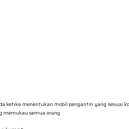
 ketika menentukan mobil pengantin yang sesuai ko
ang memukau semua orang.