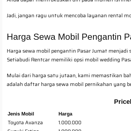
Jadi, jangan ragu untuk mencoba layanan rental mo
Harga Sewa Mobil Pengantin P
Harga sewa mobil pengantin Pasar Jumat menjadi s
Setiabudi Rentcar memiliki opsi mobil wedding P
Mulai dari harga satu jutaan, kami memastikan bah
adalah daftar harga sewa mobil pernikahan yang be
Price
Jenis Mobil
Harga
Toyota Avanza
1.000.000