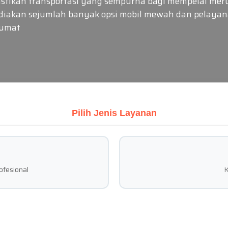
stikan transportasi yang sempurna bagi mempelai mer
iakan sejumlah banyak opsi mobil mewah dan pelayanan
Jumat
Pilih Jenis Layanan
ofesional
K