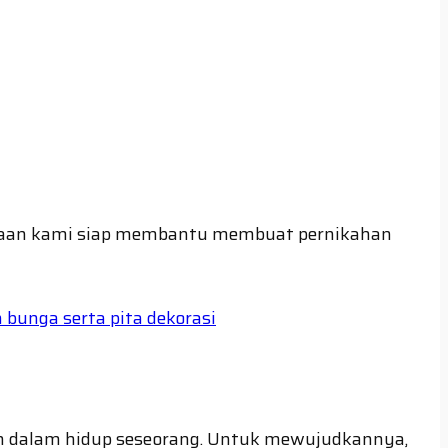
ahaan kami siap membantu membuat pernikahan
 bunga serta pita dekorasi
an dalam hidup seseorang. Untuk mewujudkannya,