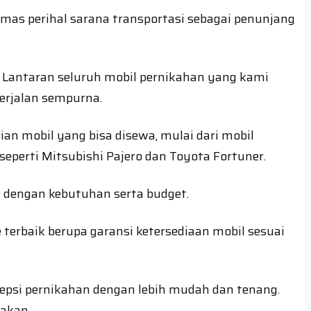
emas perihal sarana transportasi sebagai penunjang
Lantaran seluruh mobil pernikahan yang kami
erjalan sempurna.
ian mobil yang bisa disewa, mulai dari mobil
perti Mitsubishi Pajero dan Toyota Fortuner.
i dengan kebutuhan serta budget.
terbaik berupa garansi ketersediaan mobil sesuai
epsi pernikahan dengan lebih mudah dan tenang.
nakan.