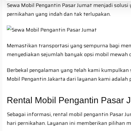
Sewa Mobil Pengantin Pasar Jumat menjadi solusi
pernikahan yang indah dan tak terlupakan.
Memastikan transportasi yang sempurna bagi mem
menyediakan sejumlah banyak opsi mobil mewah da
Berbekal pengalaman yang telah kami kumpulkan s
Mobil Pengantin Jakarta dari layanan kami adalah 
Rental Mobil Pengantin Pasar J
Sebagai informasi, rental mobil pengantin Pasar 
hari pernikahan. Layanan ini memberikan pilihan m