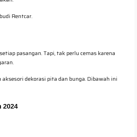
budi Rentcar.
etiap pasangan. Tapi, tak perlu cemas karena
garan.
aksesori dekorasi pita dan bunga. Dibawah ini
n 2024