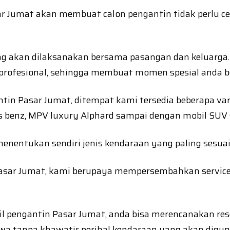
ar Jumat akan membuat calon pengantin tidak perlu c
 akan dilaksanakan bersama pasangan dan keluarga. 
 profesional, sehingga membuat momen spesial anda b
tin Pasar Jumat, ditempat kami tersedia beberapa var
benz, MPV luxury Alphard sampai dengan mobil SUV se
menentukan sendiri jenis kendaraan yang paling sesua
Pasar Jumat, kami berupaya mempersembahkan service 
l pengantin Pasar Jumat, anda bisa merencanakan res
a tanpa khawatir perihal kendaraan yang akan digu