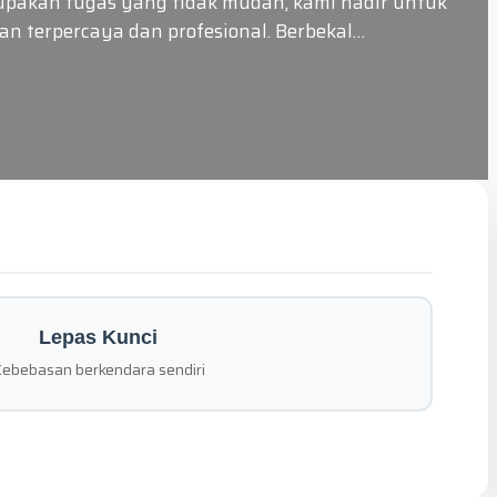
upakan tugas yang tidak mudah, kami hadir untuk
 terpercaya dan profesional. Berbekal…
Lepas Kunci
ebebasan berkendara sendiri