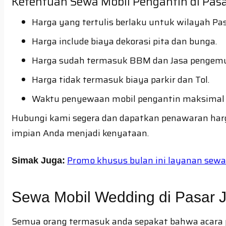
Ketentuan Sewa Mobil Pengantin di Pas
Harga yang tertulis berlaku untuk wilayah Pa
Harga include biaya dekorasi pita dan bunga.
Harga sudah termasuk BBM dan Jasa pengemu
Harga tidak termasuk biaya parkir dan Tol.
Waktu penyewaan mobil pengantin maksimal 
Hubungi kami segera dan dapatkan penawaran har
impian Anda menjadi kenyataan.
Promo khusus bulan ini layanan sewa m
Simak Juga:
Sewa Mobil Wedding di Pasar 
Semua orang termasuk anda sepakat bahwa acara p