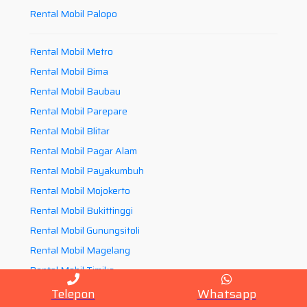
Rental Mobil Palopo
Rental Mobil Metro
Rental Mobil Bima
Rental Mobil Baubau
Rental Mobil Parepare
Rental Mobil Blitar
Rental Mobil Pagar Alam
Rental Mobil Payakumbuh
Rental Mobil Mojokerto
Rental Mobil Bukittinggi
Rental Mobil Gunungsitoli
Rental Mobil Magelang
Rental Mobil Timika
Rental Mobil Kotamobagu
Telepon
Whatsapp