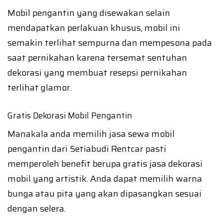
Mobil pengantin yang disewakan selain
mendapatkan perlakuan khusus, mobil ini
semakin terlihat sempurna dan mempesona pada
saat pernikahan karena tersemat sentuhan
dekorasi yang membuat resepsi pernikahan
terlihat glamor.
Gratis Dekorasi Mobil Pengantin
Manakala anda memilih jasa sewa mobil
pengantin dari Setiabudi Rentcar pasti
memperoleh benefit berupa gratis jasa dekorasi
mobil yang artistik. Anda dapat memilih warna
bunga atau pita yang akan dipasangkan sesuai
dengan selera.