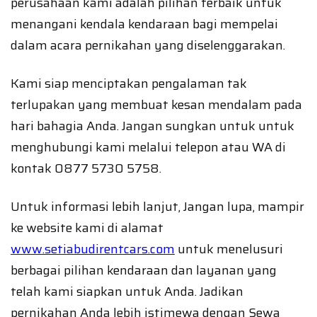
perusahaan kami adalah pilihan terbaik untuk
menangani kendala kendaraan bagi mempelai
dalam acara pernikahan yang diselenggarakan.
Kami siap menciptakan pengalaman tak
terlupakan yang membuat kesan mendalam pada
hari bahagia Anda. Jangan sungkan untuk untuk
menghubungi kami melalui telepon atau WA di
kontak 0877 5730 5758.
Untuk informasi lebih lanjut, Jangan lupa, mampir
ke website kami di alamat
www.setiabudirentcars.com
untuk menelusuri
berbagai pilihan kendaraan dan layanan yang
telah kami siapkan untuk Anda. Jadikan
pernikahan Anda lebih istimewa dengan Sewa