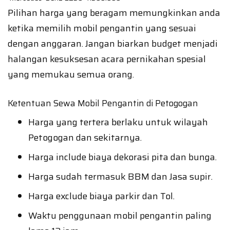
Pilihan harga yang beragam memungkinkan anda
ketika memilih mobil pengantin yang sesuai
dengan anggaran. Jangan biarkan budget menjadi
halangan kesuksesan acara pernikahan spesial
yang memukau semua orang.
Ketentuan Sewa Mobil Pengantin di Petogogan
Harga yang tertera berlaku untuk wilayah
Petogogan dan sekitarnya.
Harga include biaya dekorasi pita dan bunga.
Harga sudah termasuk BBM dan Jasa supir.
Harga exclude biaya parkir dan Tol.
Waktu penggunaan mobil pengantin paling