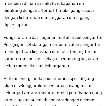
mempelai di hari pernikahan. Layanan ini
didukung dengan alternatif mobil yang sesuai
dengan kebutuhan dan anggaran dana yang
dipersiapkan.
Fungsi utama dari layanan rental mobil pengantin
Petogogan setidaknya membuat calon pengantin
mendapatkan kepastian dan rasa tenang terkait
sarana transportasi sebagai penunjang kegiatan
kedua mempelai dan keluarganya.
Alihkan energi anda pada momen spesial yang
akan diselenggarakan bersama pasangan dan
keluarga. Lantaran seluruh mobil pernikahan yang
kami siapkan sudah dilengkapi dengan dekorasi