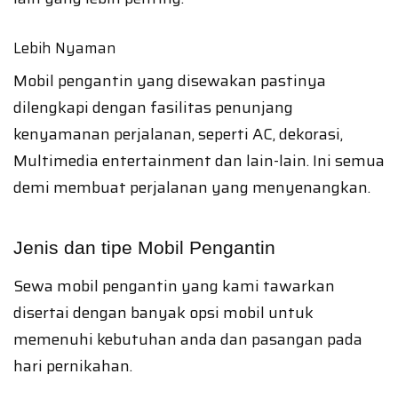
Lebih Nyaman
Mobil pengantin yang disewakan pastinya
dilengkapi dengan fasilitas penunjang
kenyamanan perjalanan, seperti AC, dekorasi,
Multimedia entertainment dan lain-lain. Ini semua
demi membuat perjalanan yang menyenangkan.
Jenis dan tipe Mobil Pengantin
Sewa mobil pengantin yang kami tawarkan
disertai dengan banyak opsi mobil untuk
memenuhi kebutuhan anda dan pasangan pada
hari pernikahan.