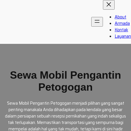
Skip
to
content
About
Armada
Kontak
Layanan
Sewa Mobil Pengantin
Petogogan
Sewa Mobil Pengantin Petogogan menjadi pilihan yang sangat
penting manakala Anda dihadapkan pada kendala yang besar
dalam persiapan sebuah resepsi pernikahan yang indah sekaligus
tak terlupakan. Memastikan transportasi yang sempurna bagi
mempelai adalah hal yang tak mudah, tetapi kami di sini hadir