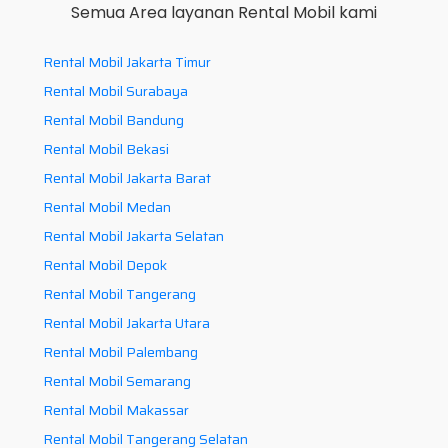
Semua Area layanan Rental Mobil kami
Rental Mobil Jakarta Timur
Rental Mobil Surabaya
Rental Mobil Bandung
Rental Mobil Bekasi
Rental Mobil Jakarta Barat
Rental Mobil Medan
Rental Mobil Jakarta Selatan
Rental Mobil Depok
Rental Mobil Tangerang
Rental Mobil Jakarta Utara
Rental Mobil Palembang
Rental Mobil Semarang
Rental Mobil Makassar
Rental Mobil Tangerang Selatan