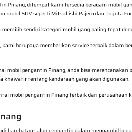
tin Pinang, ditempat kami tersedia beragam mobil yan
n mobil SUV seperti Mitsubishi Pajero dan Toyota Fo
 memilih sendiri kategori mobil yang paling tepat de
ng, kami berupaya memberikan service terbaik dalam be
l mobil pengantin Pinang, anda bisa merencanakan p
pa khawatir tentang kendaraan yang akan digunakan.
ntal mobil pengantin Pinang terbaik dari perusahaan 
inang
adi hambatan calon pengantin dalam mengambil keputu