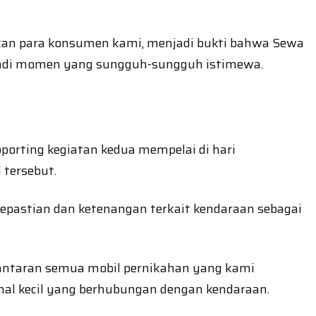
ikan para konsumen kami, menjadi bukti bahwa Sewa
njadi momen yang sungguh-sungguh istimewa.
pporting kegiatan kedua mempelai di hari
 tersebut.
epastian dan ketenangan terkait kendaraan sebagai
antaran semua mobil pernikahan yang kami
hal kecil yang berhubungan dengan kendaraan.