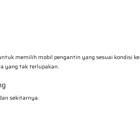
ntuk memilih mobil pengantin yang sesuai kondisi k
 yang tak terlupakan.
ng
dan sekitarnya.