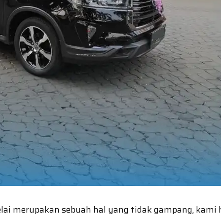
i merupakan sebuah hal yang tidak gampang, kami h