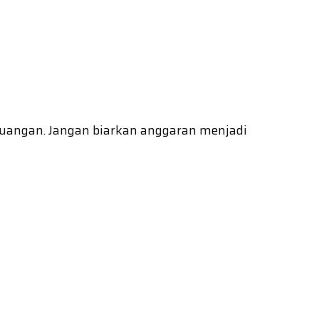
euangan. Jangan biarkan anggaran menjadi