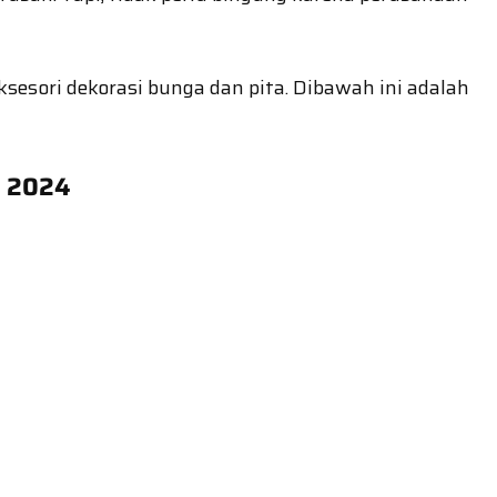
esori dekorasi bunga dan pita. Dibawah ini adalah
n 2024