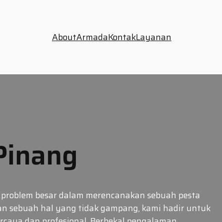
About
Armada
Kontak
Layanan
Pinang
 problem besar dalam merencanakan sebuah pesta
 sebuah hal yang tidak gampang, kami hadir untuk
caya dan profesional. Berbekal pengalaman…