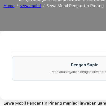
Home
sewa mobil
Sewa Mobil Pengantin Pinang
Dengan Supir
Perjalanan nyaman dengan driver pro
Sewa Mobil Pengantin Pinang menjadi jawaban yang