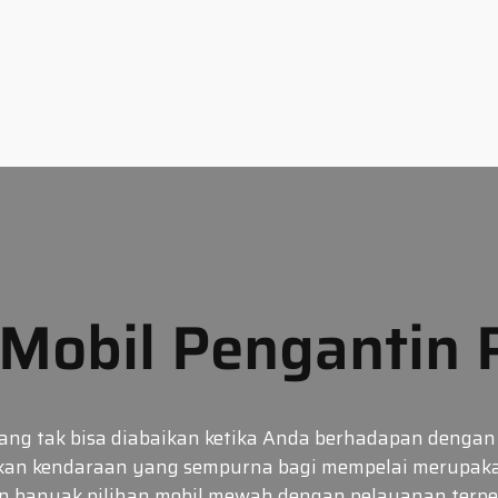
Mobil Pengantin 
ang tak bisa diabaikan ketika Anda berhadapan dengan
an kendaraan yang sempurna bagi mempelai merupakan
 banyak pilihan mobil mewah dengan pelayanan terper