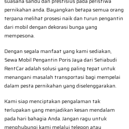
suasana sahdu dan prestisius pada peristiwa
pernikahan anda. Bayangkan betapa semua orang
terpana melihat prosesi naik dan turun pengantin
dari mobil dengan dekorasi bunga yang
mempesona.
Dengan segala manfaat yang kami sediakan,
Sewa Mobil Pengantin Poris Jaya dari Setiabudi
RentCar adalah solusi yang paling tepat untuk
menangani masalah transportasi bagi mempelai
dalam pesta pernikahan yang diselenggarakan.
Kami siap menciptakan pengalaman tak
terlupakan yang menjadikan kesan mendalam
pada hari bahagia Anda. Jangan ragu untuk
menghubungi kami melalui telepon atau