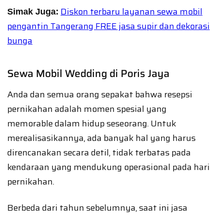
Diskon terbaru layanan sewa mobil
Simak Juga:
pengantin Tangerang FREE jasa supir dan dekorasi
bunga
Sewa Mobil Wedding di Poris Jaya
Anda dan semua orang sepakat bahwa resepsi
pernikahan adalah momen spesial yang
memorable dalam hidup seseorang. Untuk
merealisasikannya, ada banyak hal yang harus
direncanakan secara detil, tidak terbatas pada
kendaraan yang mendukung operasional pada hari
pernikahan.
Berbeda dari tahun sebelumnya, saat ini jasa