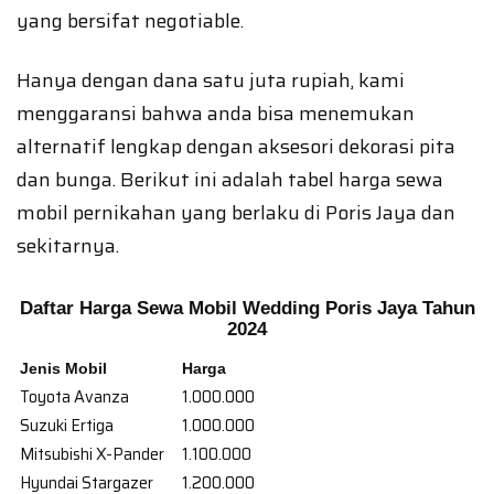
yang bersifat negotiable.
Hanya dengan dana satu juta rupiah, kami
menggaransi bahwa anda bisa menemukan
alternatif lengkap dengan aksesori dekorasi pita
dan bunga. Berikut ini adalah tabel harga sewa
mobil pernikahan yang berlaku di Poris Jaya dan
sekitarnya.
Daftar Harga Sewa Mobil Wedding Poris Jaya Tahun
2024
Jenis Mobil
Harga
Toyota Avanza
1.000.000
Suzuki Ertiga
1.000.000
Mitsubishi X-Pander
1.100.000
Hyundai Stargazer
1.200.000