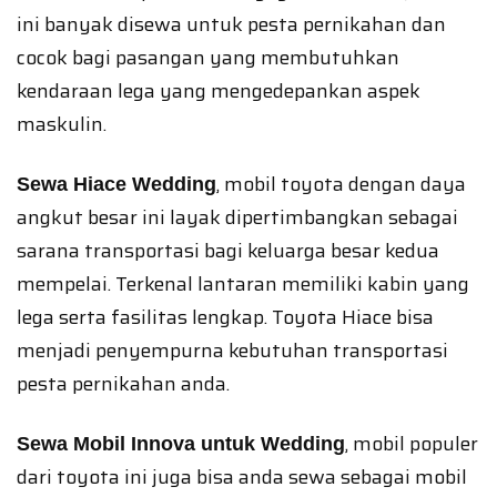
ini banyak disewa untuk pesta pernikahan dan
cocok bagi pasangan yang membutuhkan
kendaraan lega yang mengedepankan aspek
maskulin.
, mobil toyota dengan daya
Sewa Hiace Wedding
angkut besar ini layak dipertimbangkan sebagai
sarana transportasi bagi keluarga besar kedua
mempelai. Terkenal lantaran memiliki kabin yang
lega serta fasilitas lengkap. Toyota Hiace bisa
menjadi penyempurna kebutuhan transportasi
pesta pernikahan anda.
, mobil populer
Sewa Mobil Innova untuk Wedding
dari toyota ini juga bisa anda sewa sebagai mobil