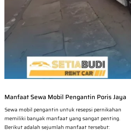
Manfaat Sewa Mobil Pengantin Poris Jaya
Sewa mobil pengantin untuk resepsi pernikahan
memiliki banyak manfaat yang sangat penting.
Berikut adalah sejumlah manfaat tersebut: