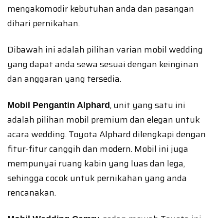
mengakomodir kebutuhan anda dan pasangan
dihari pernikahan.
Dibawah ini adalah pilihan varian mobil wedding
yang dapat anda sewa sesuai dengan keinginan
dan anggaran yang tersedia.
, unit yang satu ini
Mobil Pengantin Alphard
adalah pilihan mobil premium dan elegan untuk
acara wedding. Toyota Alphard dilengkapi dengan
fitur-fitur canggih dan modern. Mobil ini juga
mempunyai ruang kabin yang luas dan lega,
sehingga cocok untuk pernikahan yang anda
rencanakan.