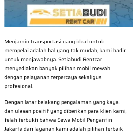
Menjamin transportasi yang ideal untuk
mempelai adalah hal yang tak mudah, kami hadir
untuk menjawabnya. Setiabudi Rentcar
menyediakan banyak pilihan mobil mewah
dengan pelayanan terpercaya sekaligus
profesional.
Dengan latar belakang pengalaman yang kaya,
dan ulasan positif yang diberikan para klien kami,
telah terbukti bahwa Sewa Mobil Pengantin
Jakarta dari layanan kami adalah pilihan terbaik