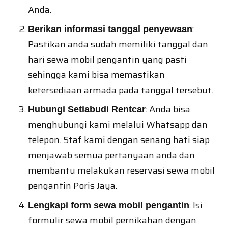
Anda.
:
Berikan informasi tanggal penyewaan
Pastikan anda sudah memiliki tanggal dan
hari sewa mobil pengantin yang pasti
sehingga kami bisa memastikan
ketersediaan armada pada tanggal tersebut.
: Anda bisa
Hubungi Setiabudi Rentcar
menghubungi kami melalui Whatsapp dan
telepon. Staf kami dengan senang hati siap
menjawab semua pertanyaan anda dan
membantu melakukan reservasi sewa mobil
pengantin Poris Jaya.
: Isi
Lengkapi form sewa mobil pengantin
formulir sewa mobil pernikahan dengan