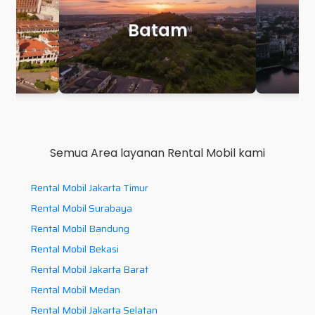
Makassar
P
Semua Area layanan Rental Mobil kami
Rental Mobil Jakarta Timur
Rental Mobil Surabaya
Rental Mobil Bandung
Rental Mobil Bekasi
Rental Mobil Jakarta Barat
Rental Mobil Medan
Rental Mobil Jakarta Selatan