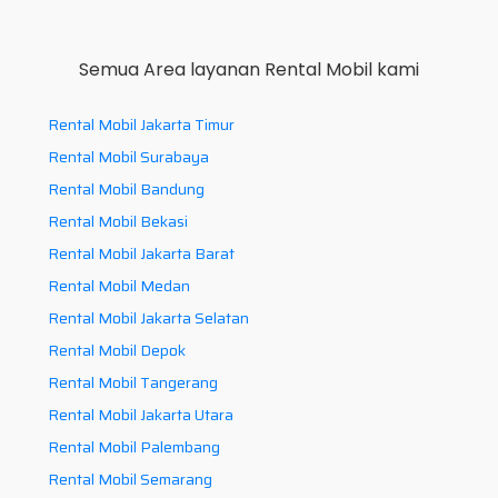
Semua Area layanan Rental Mobil kami
Rental Mobil Jakarta Timur
Rental Mobil Surabaya
Rental Mobil Bandung
Rental Mobil Bekasi
Rental Mobil Jakarta Barat
Rental Mobil Medan
Rental Mobil Jakarta Selatan
Rental Mobil Depok
Rental Mobil Tangerang
Rental Mobil Jakarta Utara
Rental Mobil Palembang
Rental Mobil Semarang