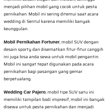
menjadi pilihan mobil yang cocok untuk pesta
pernikahan. Mobil ini sering ditemui saat acara
wedding di Sentul karena memiliki banyak
keunggulan.
, mobil SUV dengan
Mobil Pernikahan Fortuner
desain sporty dan disematkan fitur-fitur canggih
ini juga bisa anda sewa untuk mobil pengantin.
Mobil ini sangat tepat digunakan pada acara
pernikahan bagi pasangan yang gemar
berpetualang.
, mobil tipe SUV satu ini
Wedding Car Pajero
memiliki tampilan bodi impresif, mobil ini banyak
disewa untuk pesta pernikahan dan menjadi