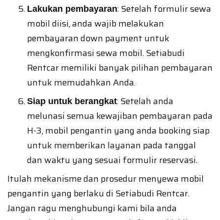
: Setelah formulir sewa
Lakukan pembayaran
mobil diisi, anda wajib melakukan
pembayaran down payment untuk
mengkonfirmasi sewa mobil. Setiabudi
Rentcar memiliki banyak pilihan pembayaran
untuk memudahkan Anda.
: Setelah anda
Siap untuk berangkat
melunasi semua kewajiban pembayaran pada
H-3, mobil pengantin yang anda booking siap
untuk memberikan layanan pada tanggal
dan waktu yang sesuai formulir reservasi.
Itulah mekanisme dan prosedur menyewa mobil
pengantin yang berlaku di Setiabudi Rentcar.
Jangan ragu menghubungi kami bila anda