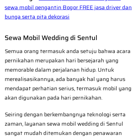
sewa mobil pengantin Bogor FREE jasa driver dan
bunga serta pita dekorasi
Sewa Mobil Wedding di Sentul
Semua orang termasuk anda setuju bahwa acara
pernikahan merupakan hari bersejarah yang
memorable dalam perjalanan hidup. Untuk
merealisasikannya, ada banyak hal yang harus
mendapat perhatian serius, termasuk mobil yang
akan digunakan pada hari pernikahan.
Seiring dengan berkembangnya teknologi serta
zaman, layanan sewa mobil wedding di Sentul
sangat mudah ditemukan dengan penawaran