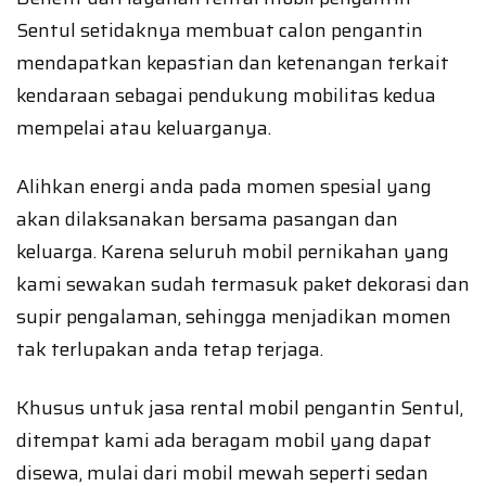
Sentul setidaknya membuat calon pengantin
mendapatkan kepastian dan ketenangan terkait
kendaraan sebagai pendukung mobilitas kedua
mempelai atau keluarganya.
Alihkan energi anda pada momen spesial yang
akan dilaksanakan bersama pasangan dan
keluarga. Karena seluruh mobil pernikahan yang
kami sewakan sudah termasuk paket dekorasi dan
supir pengalaman, sehingga menjadikan momen
tak terlupakan anda tetap terjaga.
Khusus untuk jasa rental mobil pengantin Sentul,
ditempat kami ada beragam mobil yang dapat
disewa, mulai dari mobil mewah seperti sedan