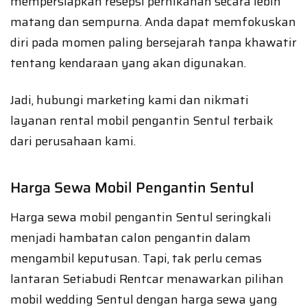
mempersiapkan resepsi pernikahan secara lebih
matang dan sempurna. Anda dapat memfokuskan
diri pada momen paling bersejarah tanpa khawatir
tentang kendaraan yang akan digunakan.
Jadi, hubungi marketing kami dan nikmati
layanan rental mobil pengantin Sentul terbaik
dari perusahaan kami.
Harga Sewa Mobil Pengantin Sentul
Harga sewa mobil pengantin Sentul seringkali
menjadi hambatan calon pengantin dalam
mengambil keputusan. Tapi, tak perlu cemas
lantaran Setiabudi Rentcar menawarkan pilihan
mobil wedding Sentul dengan harga sewa yang