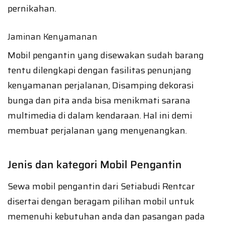
pernikahan.
Jaminan Kenyamanan
Mobil pengantin yang disewakan sudah barang
tentu dilengkapi dengan fasilitas penunjang
kenyamanan perjalanan, Disamping dekorasi
bunga dan pita anda bisa menikmati sarana
multimedia di dalam kendaraan. Hal ini demi
membuat perjalanan yang menyenangkan.
Jenis dan kategori Mobil Pengantin
Sewa mobil pengantin dari Setiabudi Rentcar
disertai dengan beragam pilihan mobil untuk
memenuhi kebutuhan anda dan pasangan pada