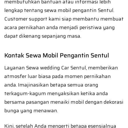
membutuhkan bantuan atau informasi lebih
lengkap tentang sewa mobil pengantin Sentul.
Customer support kami siap membantu membuat
acara pernikahan anda menjadi peristiwa yang
dapat dikenang sepanjang masa.
Kontak Sewa Mobil Pengantin Sentul
Layanan Sewa wedding Car Sentul, memberikan
atmosfer luar biasa pada momen pernikahan
anda. Imajinasikan betapa semua orang
terkagum-kagum menyaksikan ketika anda
bersama pasangan menaiki mobil dengan dekorasi
bunga yang menawan.
Kini, setelah Anda mengerti betapa esensialnya