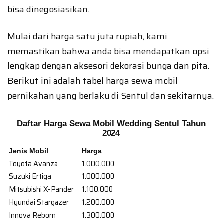
bisa dinegosiasikan.
Mulai dari harga satu juta rupiah, kami
memastikan bahwa anda bisa mendapatkan opsi
lengkap dengan aksesori dekorasi bunga dan pita.
Berikut ini adalah tabel harga sewa mobil
pernikahan yang berlaku di Sentul dan sekitarnya.
Daftar Harga Sewa Mobil Wedding Sentul Tahun
2024
Jenis Mobil
Harga
Toyota Avanza
1.000.000
Suzuki Ertiga
1.000.000
Mitsubishi X-Pander
1.100.000
Hyundai Stargazer
1.200.000
Innova Reborn
1.300.000