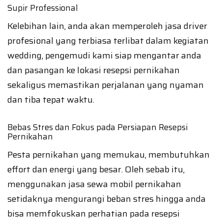
Supir Professional
Kelebihan lain, anda akan memperoleh jasa driver
profesional yang terbiasa terlibat dalam kegiatan
wedding, pengemudi kami siap mengantar anda
dan pasangan ke lokasi resepsi pernikahan
sekaligus memastikan perjalanan yang nyaman
dan tiba tepat waktu.
Bebas Stres dan Fokus pada Persiapan Resepsi
Pernikahan
Pesta pernikahan yang memukau, membutuhkan
effort dan energi yang besar. Oleh sebab itu,
menggunakan jasa sewa mobil pernikahan
setidaknya mengurangi beban stres hingga anda
bisa memfokuskan perhatian pada resepsi