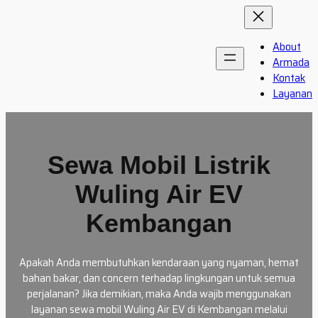
Skip
to
content
About
Armada
Kontak
Layanan
Sewa Mobil Listrik
Wuling Air EV
Kembangan
Apakah Anda membutuhkan kendaraan yang nyaman, hemat
bahan bakar, dan concern terhadap lingkungan untuk semua
perjalanan? Jika demikian, maka Anda wajib menggunakan
layanan sewa mobil Wuling Air EV di Kembangan melalui