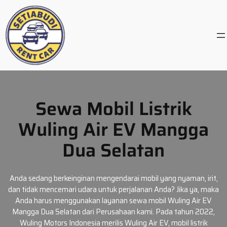
Skip
to
content
Sewa Mobil Listrik
Wuling Air EV Mangga
Dua Selatan
Anda sedang berkeinginan mengendarai mobil yang nyaman, irit,
dan tidak mencemari udara untuk perjalanan Anda? Jika ya, maka
Anda harus menggunakan layanan sewa mobil Wuling Air EV
Mangga Dua Selatan dari Perusahaan kami. Pada tahun 2022,
Wuling Motors Indonesia merilis Wuling Air EV, mobil listrik