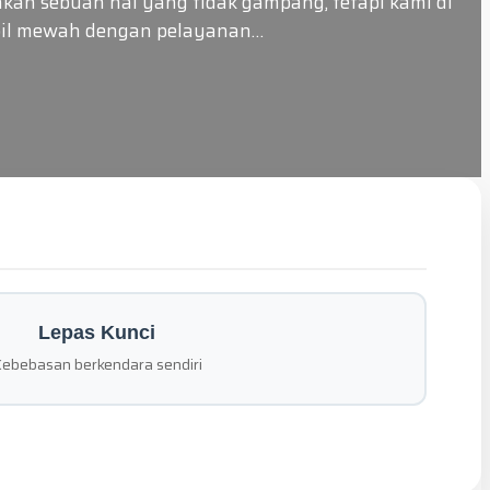
kan sebuah hal yang tidak gampang, tetapi kami di
obil mewah dengan pelayanan…
Lepas Kunci
ebebasan berkendara sendiri