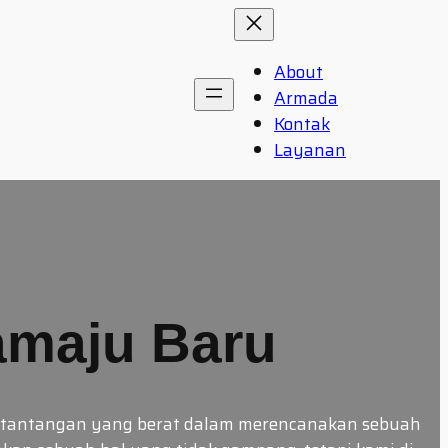
About
Armada
Kontak
Layanan
amaju Baru
n tantangan yang berat dalam merencanakan sebuah