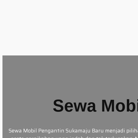
Skip
to
content
Sewa Mobi
Sewa Mobil Pengantin Sukamaju Baru menjadi pili