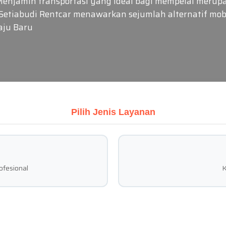
Menjamin transportasi yang ideal bagi mempelai merupa
i. Setiabudi Rentcar menawarkan sejumlah alternatif m
aju Baru
Pilih Jenis Layanan
ofesional
K