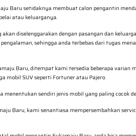
amaju Baru setidaknya membuat calon pengantin menda
elai atau keluarganya.
 akan diselenggarakan dengan pasangan dan keluarga
r pengalaman, sehingga anda terbebas dari tugas men
maju Baru, ditempat kami tersedia beberapa varian m
ga mobil SUV seperti Fortuner atau Pajero.
a menentukan sendiri jenis mobil yang paling cocok d
kamaju Baru, kami senantiasa mempersembahkan servic
al mobil pengantin Sukamaju Baru, anda bisa mempe