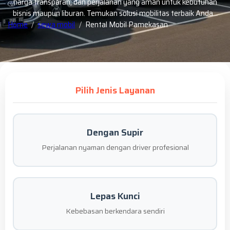
harga transparan, dan perjalanan yang aman untuk kebutuhan
bisnis maupun liburan. Temukan solusi mobilitas terbaik Anda…
Home
sewa mobil
Rental Mobil Pamekasan
Pilih Jenis Layanan
Dengan Supir
Perjalanan nyaman dengan driver profesional
Lepas Kunci
Kebebasan berkendara sendiri