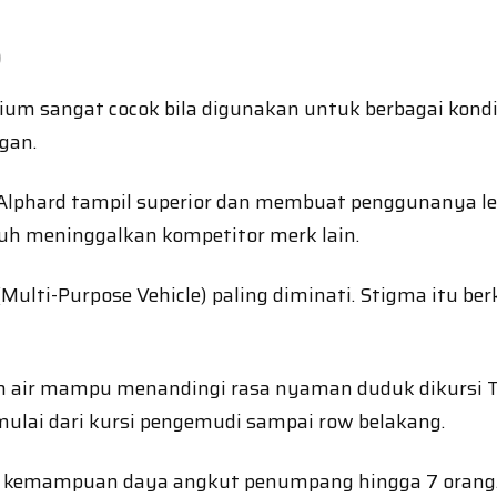
o
um sangat cocok bila digunakan untuk berbagai kondis
gan.
phard tampil superior dan membuat penggunanya lebih
auh meninggalkan kompetitor merk lain.
ulti-Purpose Vehicle) paling diminati. Stigma itu b
 air mampu menandingi rasa nyaman duduk dikursi To
mulai dari kursi pengemudi sampai row belakang.
i kemampuan daya angkut penumpang hingga 7 orang. D