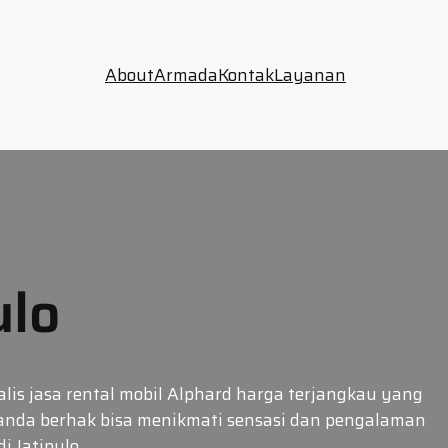
About
Armada
Kontak
Layanan
ulo
lis jasa rental mobil Alphard harga terjangkau yang
, anda berhak bisa menikmati sensasi dan pengalaman
i Jatipulo…