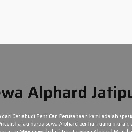
wa Alphard Jatip
dari Setiabudi Rent Car. Perusahaan kami adalah spesia
ricelist atau harga sewa Alphard per hari yang murah
amanan MPV mewah dari Toyota. Sewa Alphard Murah d