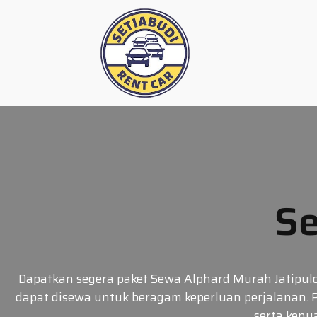
Skip
to
content
Se
Dapatkan segera paket Sewa Alphard Murah Jatipulo 
dapat disewa untuk beragam keperluan perjalanan. P
serta keny